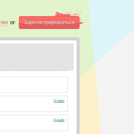
Зарегистрироваться
nter
or
0 video
0 audio