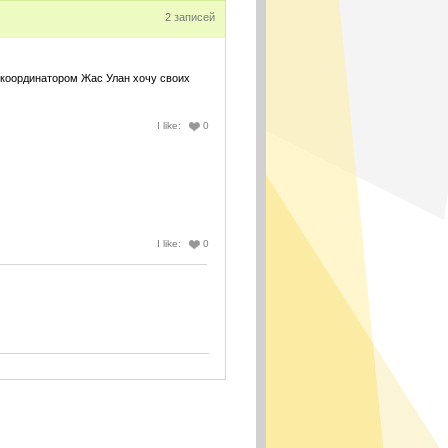
2 записей
 координатором Жас Улан хочу своих
I like:
0
I like:
0