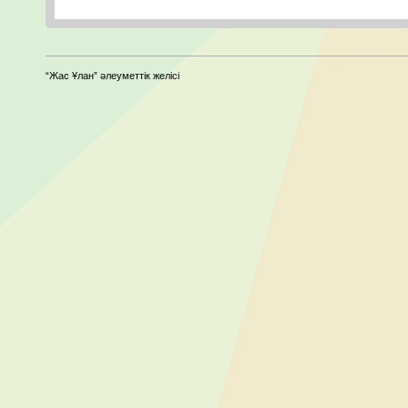
“Жас Ұлан” әлеуметтік желісі