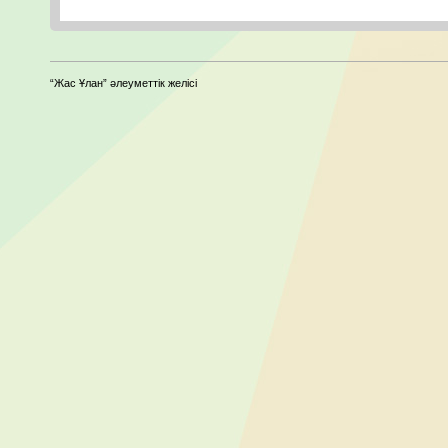
“Жас Ұлан” әлеуметтік желісі