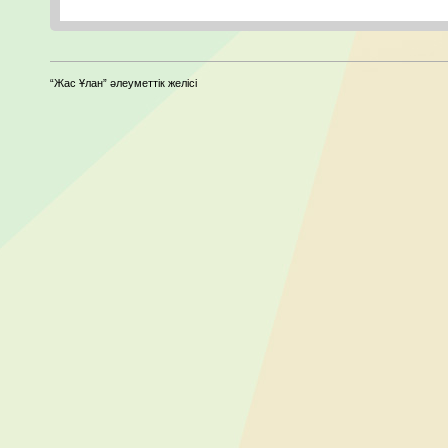
“Жас Ұлан” әлеуметтік желісі