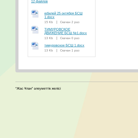
12 файлов
юбилей 25 октября БСШ
1.docx
15 Kb
Скачан 2 раз
ТИМУРОВСКОЕ
ДВИЖЕНИЕ БСШ №1.docx
13 Kb
Скачан 0 раз
тимуровское БСШ 1.docx
13 Kb
Скачан 1 раз
“Жас Ұлан” әлеуметтік желісі