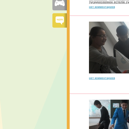
тұсаукесерінен естелік су
нет комментариев
нет комментариев