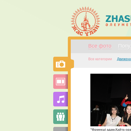
Все фото
Попу
Все категории
Движени
"Өрмекші адам.Қайта ора