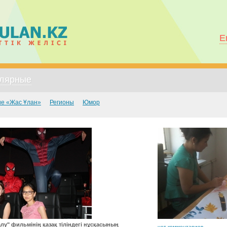
E
лярные
е «Жас Ұлан»
Регионы
Юмор
лу" фильмінің қазақ тіліндегі нұсқасының
нет комментариев