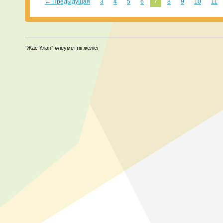
← Предыдущая
3
4
5
6
7
8
9
10
11
“Жас Ұлан” әлеуметтік желісі