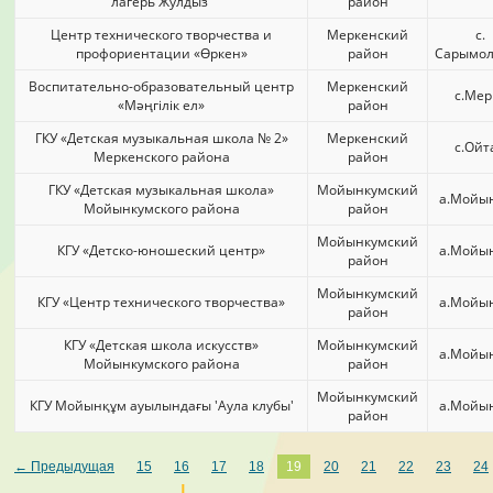
лагерь'Жулдыз'
район
Центр технического творчества и
Меркенский
с.
профориентации «Өркен»
район
Сарымол
Воспитательно-образовательный центр
Меркенский
с.Мер
«Мәңгілік ел»
район
ГКУ «Детская музыкальная школа № 2»
Меркенский
с.Ойт
Меркенского района
район
ГКУ «Детская музыкальная школа»
Мойынкумский
а.Мойы
Мойынкумского района
район
Мойынкумский
КГУ «Детско-юношеский центр»
а.Мойы
район
Мойынкумский
КГУ «Центр технического творчества»
а.Мойы
район
КГУ «Детская школа искусств»
Мойынкумский
а.Мойы
Мойынкумского района
район
Мойынкумский
КГУ Мойынқұм ауылындағы 'Аула клубы'
а.Мойы
район
← Предыдущая
15
16
17
18
19
20
21
22
23
24