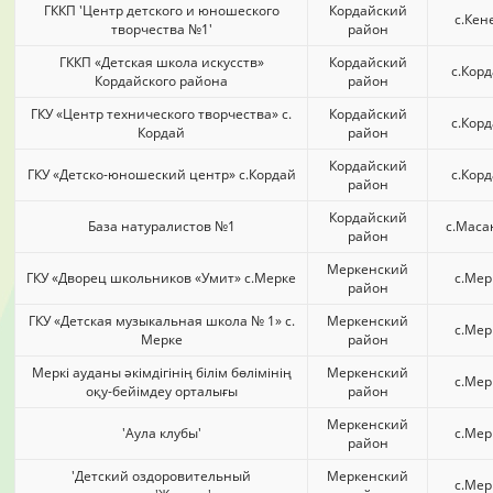
ГККП 'Центр детского и юношеского
Кордайский
с.Кен
творчества №1'
район
ГККП «Детская школа искусств»
Кордайский
с.Кор
Кордайского района
район
ГКУ «Центр технического творчества» с.
Кордайский
с.Кор
Кордай
район
Кордайский
ГКУ «Детско-юношеский центр» с.Кордай
с.Кор
район
Кордайский
База натуралистов №1
с.Маса
район
Меркенский
ГКУ «Дворец школьников «Умит» с.Мерке
с.Мер
район
ГКУ «Детская музыкальная школа № 1» с.
Меркенский
с.Мер
Мерке
район
Меркі ауданы әкімдігінің білім бөлімінің
Меркенский
с.Мер
оқу-бейімдеу орталығы
район
Меркенский
'Аула клубы'
с.Мер
район
'Детский оздоровительный
Меркенский
с.Мер