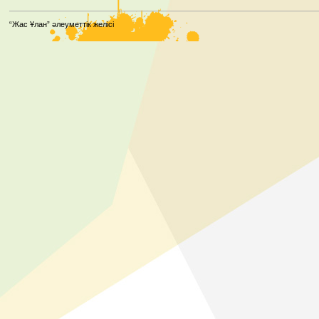
“Жас Ұлан” әлеуметтік желісі