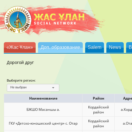
«Жас Ұлан»
Доп. образование
Salem
News
B
Дорогой друг
Выберите регион:
Не выбран
Наименование
Район
Адре
Кордайский
БЖШО Масаншы а.
а.Кор
район
Кордайский
ГКУ «Детско-юношеский центр» с. Отар
а.От
район