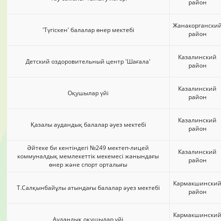
район
Жанакоргански
'Түгіскен' балалар өнер мектебі
район
Казалинский
Детский оздоровительный центр 'Шағала'
район
Казалинский
Оқушылар үйі
район
Казалинский
Қазалы аудандық балалар әуез мектебі
район
Әйтеке би кентіндегі №249 мектеп-лицей
Казалинский
коммуналдық мемлекеттік мекемесі жанындағы
район
өнер және спорт орталығы
Кармакшински
Т.Салқынбайұлы атындағы балалар әуез мектебі
район
Кармакшински
Аудандық оқушылар үйі