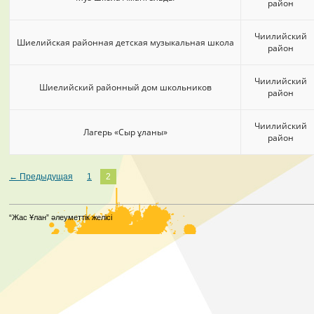
район
Чиилийский
Шиелийская районная детская музыкальная школа
район
Чиилийский
Шиелийский районный дом школьников
район
Чиилийский
Лагерь «Сыр ұланы»
район
← Предыдущая
1
2
“Жас Ұлан” әлеуметтік желісі