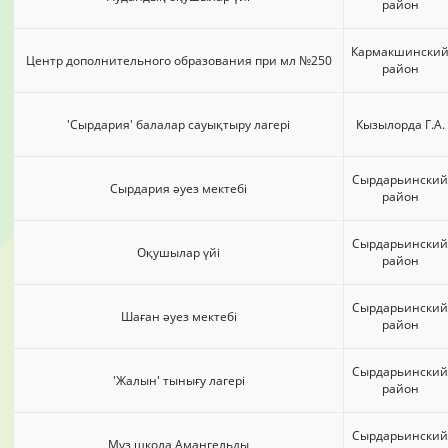
район
Кармакшински
Центр дополнительного образования при мл №250
район
'Сырдария' балалар сауықтыру лагері
Кызылорда Г.А.
Сырдарьинский
Сырдария әуез мектебі
район
Сырдарьинский
Оқушылар үйі
район
Сырдарьинский
Шаған әуез мектебі
район
Сырдарьинский
'Жалын' тынығу лагері
район
Сырдарьинский
Муз школа Амангельды