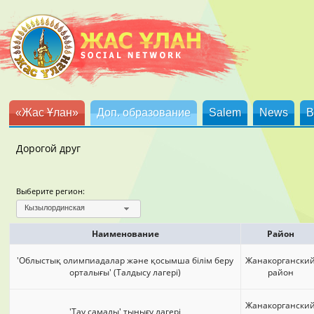
«Жас Ұлан»
Доп. образование
Salem
News
B
Дорогой друг
Выберите регион:
Кызылординская
Наименование
Район
'Облыстық олимпиадалар және қосымша білім беру
Жанакоргански
орталығы' (Талдысу лагері)
район
Жанакоргански
'Тау самалы' тынығу лагері