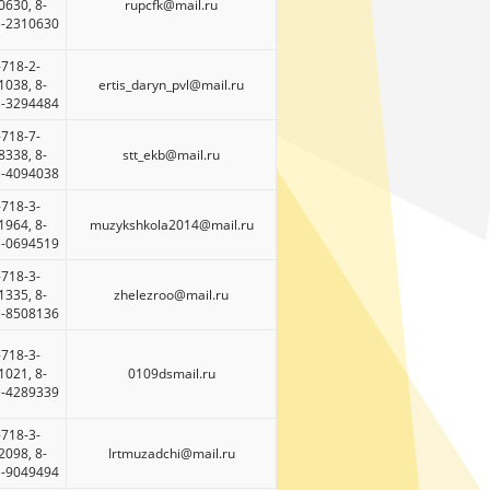
0630, 8-
rupcfk@mail.ru
)-2310630
-718-2-
1038, 8-
ertis_daryn_pvl@mail.ru
)-3294484
-718-7-
8338, 8-
stt_ekb@mail.ru
)-4094038
-718-3-
1964, 8-
muzykshkola2014@mail.ru
)-0694519
-718-3-
1335, 8-
zhelezroo@mail.ru
)-8508136
-718-3-
1021, 8-
0109dsmail.ru
)-4289339
-718-3-
2098, 8-
Irtmuzadchi@mail.ru
)-9049494