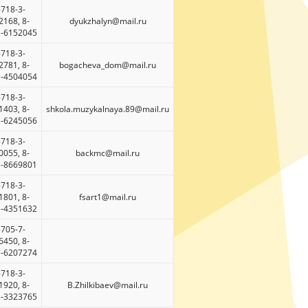
-718-3-
2168, 8-
dyukzhalyn@mail.ru
)-6152045
-718-3-
2781, 8-
bogacheva_dom@mail.ru
)-4504054
-718-3-
1403, 8-
shkola.muzykalnaya.89@mail.ru
)-6245056
-718-3-
0055, 8-
backmc@mail.ru
)-8669801
-718-3-
1801, 8-
fsart1@mail.ru
)-4351632
-705-7-
6450, 8-
)-6207274
-718-3-
1920, 8-
B.Zhilkibaev@mail.ru
)-3323765