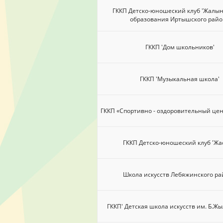
ГККП Детско-юношеский клуб 'Жалын
образования Иртышского райо
ГККП 'Дом школьников'
ГККП 'Музыкальная школа'
ГККП «Спортивно - оздоровительный це
ГККП Детско-юношеский клуб 'Жа
Школа искусств Лебяжинского р
ГККП' Детская школа искусств им. Б.Ж