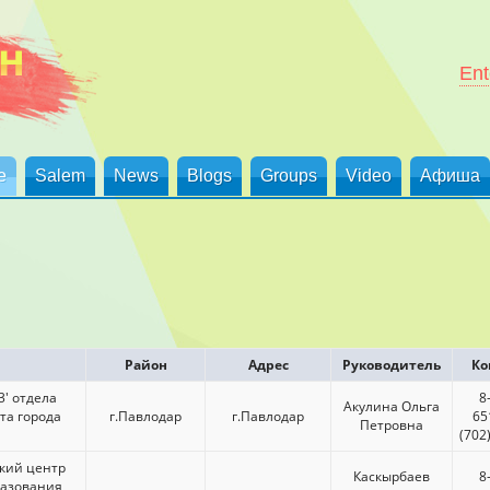
Ent
е
Salem
News
Blogs
Groups
Video
Афиша
Район
Адрес
Руководитель
Ко
' отдела
8
Акулина Ольга
та города
г.Павлодар
г.Павлодар
65
Петровна
(702
кий центр
Каскырбаев
8
разования