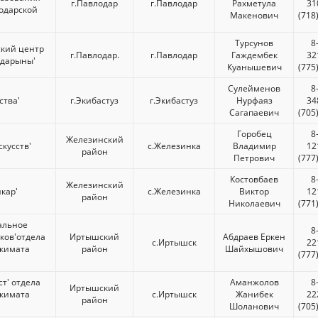
г.Павлодар
г.Павлодар
Рахметула
31
одарской
Макенович
(718
Турсунов
8
ский центр
г.Павлодар.
г.Павлодар
Гаждембек
32
 дарыны'
Куанышевич
(775
Сулейменов
8
ства'
г.Экибастуз
г.Экибастуз
Нурфаяз
34
Сагапаевич
(705
Горобец
8
Железинский
кусств'
с.Железинка
Владимир
12
район
Петрович
(777
Костовбаев
8
Железинский
кар'
с.Железинка
Виктор
12
район
Николаевич
(771
альное
8
ков'отдела
Иртышский
Абдраев Еркен
с.Иртышск
22
акимата
район
Шайхышович
(777
т' отдела
Аманжолов
8
Иртышский
акимата
с.Иртышск
Жанибек
22
район
Шоланович
(705