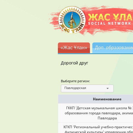
«Жас Ұлан»
Доп. образовани
Дорогой друг
Выберите регион:
Павлодарская
Наименование
ГККП 'Детская музыкальная школа № 3
образования города павлодара, акима
Павлодара
КГКП 'Региональный учебно-практичес
физической культуры' управления об