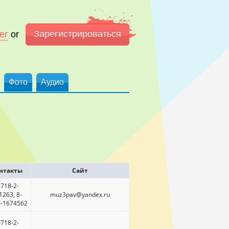
Зарегистрироваться
er
or
Фото
Аудио
нтакты
Сайт
-718-2-
1263, 8-
muz3pav@yandex.ru
)-1674562
-718-2-