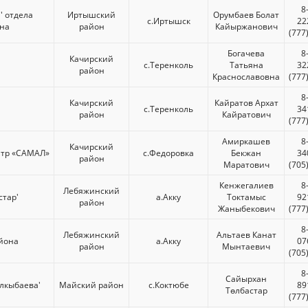
8
' отдела
Иртышский
Орумбаев Болат
с.Иртышск
22
на
район
Кайыржанович
(777
Богачева
8
Качирский
с.Теренколь
Татьяна
32
район
Краснославовна
(777
8
Качирский
Кайратов Архат
с.Теренколь
34
район
Кайратович
(777
Амиркашев
8
Качирский
нтр «САМАЛ»
с.Федоровка
Бекжан
34
район
Маратович
(705
Кенжегалиев
8
Лебяжинский
стар'
а.Акку
Токтамыс
92
район
Жаныбекович
(777
8
Лебяжинский
Альтаев Канат
айона
а.Акку
07
район
Мынтаевич
(705
8
Сайырхан
ылкыбаева'
Майский район
с.Коктюбе
89
Төлбастар
(777