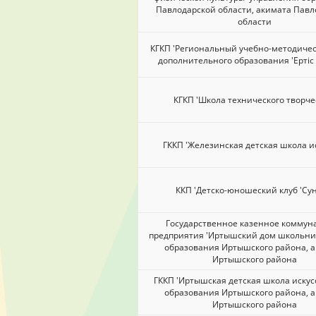
Павлодарской области, акимата Павл
области
КГКП 'Региональный учебно-методиче
дополнительного образования 'Ертіс
КГКП 'Школа технического творче
ГККП 'Железинская детская школа ис
ККП 'Детско-юношеский клуб 'Сун
Государственное казенное коммун
предприятия 'Иртышский дом школьни
образования Иртышского района, 
Иртышского района
ГККП 'Иртышская детская школа искусс
образования Иртышского района, 
Иртышского района