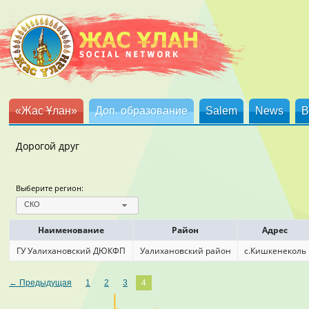
«Жас Ұлан»
Доп. образование
Salem
News
B
Дорогой друг
Выберите регион:
СКО
Наименование
Район
Адрес
ГУ Уалихановский ДЮКФП
Уалихановский район
с.Кишкенеколь
← Предыдущая
1
2
3
4