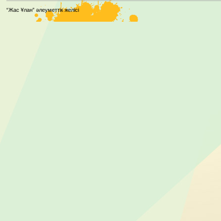
“Жас Ұлан” әлеуметтік желісі