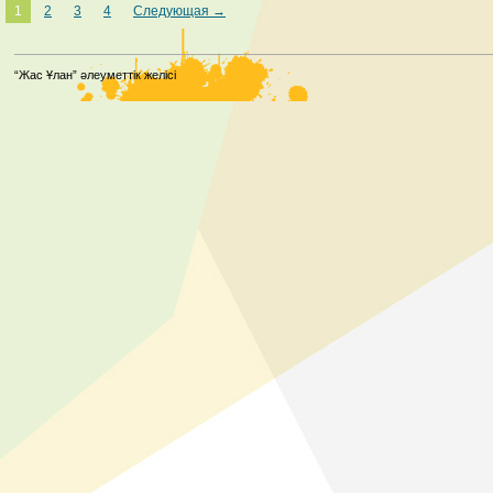
1
2
3
4
Следующая →
“Жас Ұлан” әлеуметтік желісі