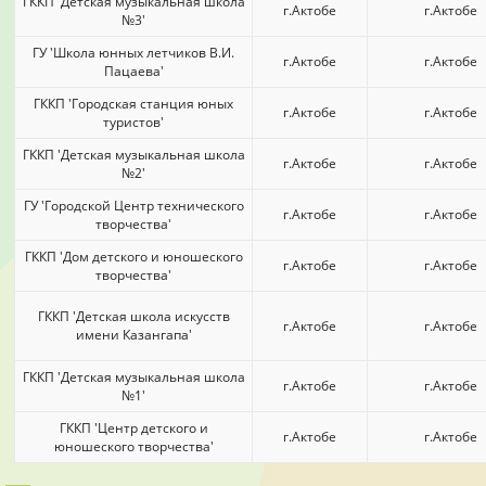
ГККП 'Детская музыкальная школа
г.Актобе
г.Актобе
№3'
ГУ 'Школа юнных летчиков В.И.
г.Актобе
г.Актобе
Пацаева'
ГККП 'Городская станция юных
г.Актобе
г.Актобе
туристов'
ГККП 'Детская музыкальная школа
г.Актобе
г.Актобе
№2'
ГУ 'Городской Центр технического
г.Актобе
г.Актобе
творчества'
ГККП 'Дом детского и юношеского
г.Актобе
г.Актобе
творчества'
ГККП 'Детская школа искусств
г.Актобе
г.Актобе
имени Казангапа'
ГККП 'Детская музыкальная школа
г.Актобе
г.Актобе
№1'
ГККП 'Центр детского и
г.Актобе
г.Актобе
юношеского творчества'