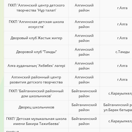
ГККП 'Алгинский центр детского
Алгинский
г.Алга
творчества 'Нұр талап'
район
ГККП 'Алгинская детская школа
Алгинский
г.Алга
искусств'
район
Алгинский
Дворовый клуб Жастык жигер
г.Алга
район
Алгинский
Дворовой клуб “Тамды“
с.Тамды
район
Алгинский
Алға ауданының 'Акбөбек' лагері
г.Алга
район
Алгинский районный центр
Алгинский
г.Алга
развития детского творчества
район
ГККП 'Байганинский районный
Байганинский
с.Карауылке
дом школьников'
район
Байганинский
Байганинский р
Дворец школьников
район
ул.Барак батыра
ГККП 'Детская музыкальная школа
Байганинский
с.Карауылке
имени Бакира Тажибаева'
район