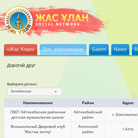
«Жас Ұлан»
Доп. образование
Salem
News
B
Дорогой друг
Выберите регион:
Актюбинская
Наименование
Район
Адрес
ГККП 'Айтекебиская районная
Айтекебийский
с. Комсомольс
детская музыкальная школа'
район
Внешкольный Дворовой клуб
Алгинский
г.Алга
‘Жастык жигер'
район