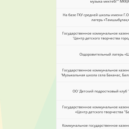
музыка мектебі''' МКҚК
На базе ГКУ средней школы имени Г.
лагерь «Тамшыбұлақ
Государственное коммунальное казен
'Центр детского творчества гор
Оздоровительный лагерь «Ш
Государственное коммунальное казен
'Музыкальная школа села Баканас, Бал
ОО 'Детский подростковый клуб 
Государственное коммунальное казен
«Центр детского творчества "Б
Коммунальное государственное казен