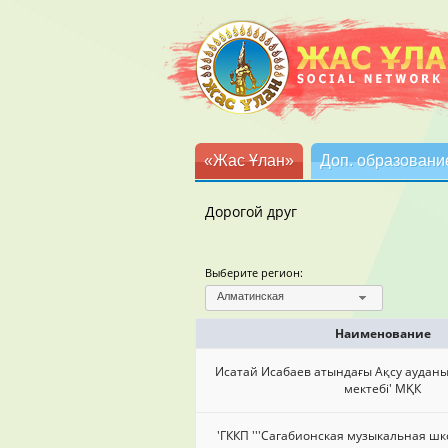
«Жас Ұлан»
Доп. образовани
Дорогой друг
Выберите регион:
Алматинская
Наименование
Исатай Исабаев атындағы Ақсу ауданы 
мектебі' МҚК
'ГККП '''Сагабионская музыкальная шко