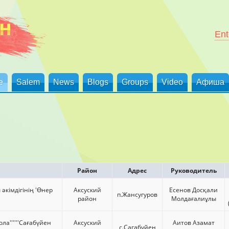
Ent
е
Salem
News
Blogs
Groups
Video
Афиша
Район
Адрес
Руководитель
әкімдігінің 'Өнер
Аксуский
Есенов Досқали
п.Жансугуров
район
Молдағалиұлы
ла''''''Сағабүйен
Аксуский
Аитов Азамат
с.Сагабуйен