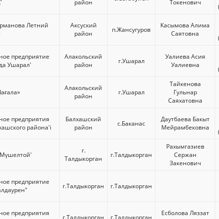
'
район
Токенович
Орманова Летний
Аксуский
Касымова Алима
п.Жансугуров
»
район
Саятовна
ное предприятие
Алакольский
Уалиева Асия
г.Ушарал
ода Ушарал'
район
Уалиевна
Тайкенова
Алакольский
ағала»
г.Ушарал
Гульнар
район
Саяхатовна
ное предприятия
Балхашский
Даутбаева Бакыт
с.Баканас
хашского района'і
район
Мейрамбековна
Рахымгазиев
г.
'Мүшелтой'
г.Талдыкорган
Сержан
Талдыкорган
Закенович
ное предприятие
г.Талдыкорган
г.Талдыкорган
алдаурен"
ное предприятия
Есболова Ляззат
г.Талдыкорган
г.Талдыкорган