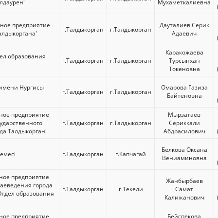
алдаурен'
Мухаметкалиевна
нное предприятие
Дауталиев Серик
г.Талдыкорган
г.Талдыкорган
алдыкоргана'
Адаевич
Каракожаева
тдел образования
г.Талдыкорган
г.Талдыкорган
Турсынхан
Токеновна
 имени Нургисы
Омарова Газиза
г.Талдыкорган
г.Талдыкорган
Байтеновна
ное предприятие
Мырзатаев
сударственного
г.Талдыкорган
г.Талдыкорган
Сериккали
да Талдыкорган'
Абдрасилович
Белкова Оксана
кемесі
г.Талдыкорган
г.Капчагай
Вениаминовна
ное предприятие
Жанбырбаев
раеведения города
г.Талдыкорган
г.Текели
Самат
Отдел образования
Калижанович
ное предприятие
Бейспекова