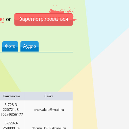
Зарегистрироваться
er
or
Фото
Аудио
Контакты
Сайт
8-728-3-
220721, 8-
oner.aksu@mail.ru
(702)-9356177
8-728-3-
250099, 8-
dariga_1989@mail.ru