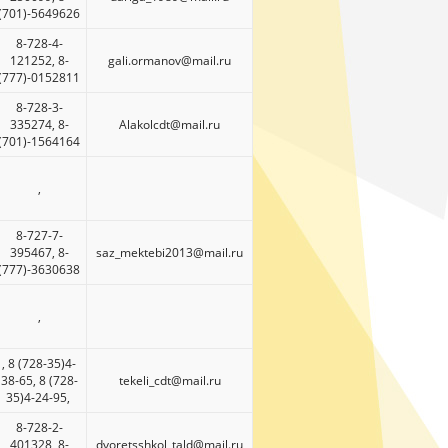
(701)-5649626
8-728-4-
121252, 8-
gali.ormanov@mail.ru
(777)-0152811
8-728-3-
335274, 8-
Alakolcdt@mail.ru
(701)-1564164
,
8-727-7-
395467, 8-
saz_mektebi2013@mail.ru
(777)-3630638
,
, 8 (728-35)4-
38-65, 8 (728-
tekeli_cdt@mail.ru
35)4-24-95,
8-728-2-
401328, 8-
dvoretsshkol_tald@mail.ru