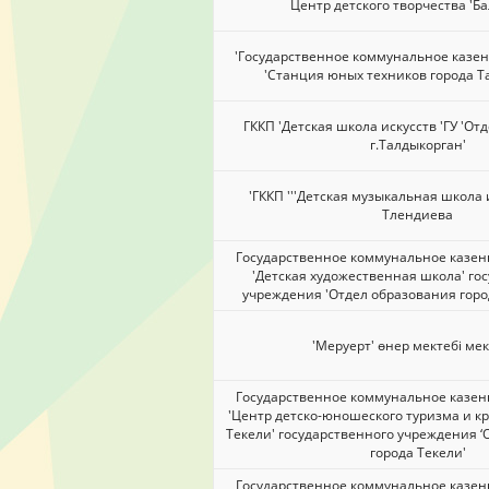
Центр детского творчества 'Б
'Государственное коммунальное казе
'Станция юных техников города Т
ГККП 'Детская школа искусств 'ГУ 'О
г.Талдыкорган'
'ГККП '''Детская музыкальная школа
Тлендиева
Государственное коммунальное казен
'Детская художественная школа' го
учреждения 'Отдел образования горо
'Меруерт' өнер мектебі ме
Государственное коммунальное казен
'Центр детско-юношеского туризма и к
Текели' государственного учреждения ‘
города Текели'
Государственное коммунальное казен