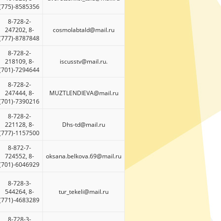
(775)-8585356
8-728-2-
247202, 8-
cosmolabtald@mail.ru
(777)-8787848
8-728-2-
218109, 8-
iscusstv@mail.ru
.
(701)-7294644
8-728-2-
247444, 8-
М
UZTLENDIEVA@mail.ru
(701)-7390216
8-728-2-
221128, 8-
Dhs-td@mail.ru
(777)-1157500
8-872-7-
724552, 8-
oksana.belkova.69@mail.ru
(701)-6046929
8-728-3-
544264, 8-
tur_tekeli@mail.ru
(771)-4683289
8-728-3-