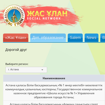
«Жас Ұлан»
Доп. образование
Salem
News
B
Дорогой друг
Выберите регион:
г. Астана
Наименование
Астана қаласы Білім басқармасының «№ 1 өнер мектебі» мемлекеттік
коммуналдық қазыналық кәсіпорны; Государственное коммунальное
казенное предприятие «Школа искусств № 1» Управления
образования города Астаны;
Астана қаласы Білім басқармасының «Арман» сауықтыру спорт