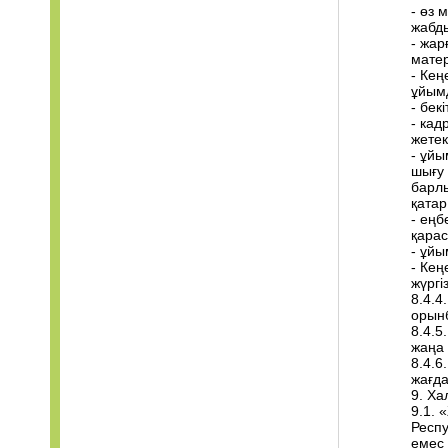
- өз 
жабды
- жар
матер
- Кең
ұйым
- бек
- ка
жетек
- ұй
шығу 
барлы
қатар
- еңб
қарас
- ұйы
- Кең
жүргіз
8.4.4
орын
8.4.5
жаңа 
8.4.6
жағд
9. Ха
9.1. 
Респу
емес 