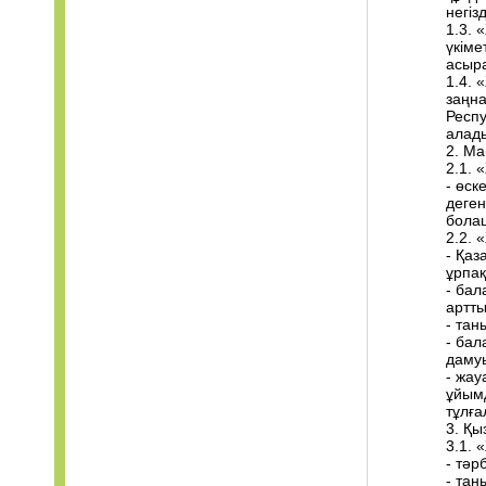
негіз
1.3. 
үкіме
асыр
1.4. 
заңна
Респ
алад
2. Ма
2.1. 
- өск
деген
болаш
2.2. 
- Қаз
ұрпақ
- бал
артты
- та
- бал
дамуы
- жау
ұйымд
тұлға
3. Қы
3.1. 
- тәр
- тан