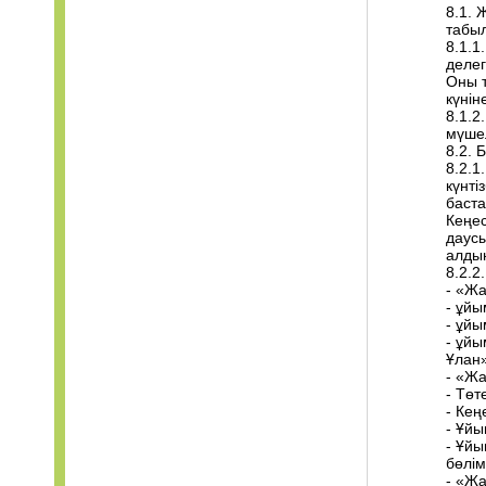
8.1. 
табыл
8.1.1
делег
Оны т
күнін
8.1.2
мүшел
8.2. 
8.2.1
күнті
баста
Кеңес
даусы
алдын
8.2.2
- «Жа
- ұйы
- ұйы
- ұйы
Ұлан
- «Жа
- Төт
- Кең
- Ұйы
- Ұйы
бөлім
- «Жа