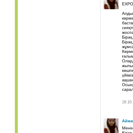
ЕХРО
Алды
көрме
баста
сияқт
жоспа
Бірақ.
Бірақ
жұмс
Көрме
ғалы
Олард
жыпыр
көшпе
үйімі
ақшан
Осынд
сарал
18.10.
Айжа
Менің
Кітап