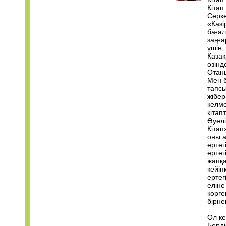
Кітап
Серк
«Казі
бағал
заңға
үшін,
Қазақ
өзінд
Отаны
Мен б
тапсы
жібер
келме
кіта
Әуелі
Кітап
оны а
ертег
ертег
жапқа
кейіп
ертег
еліне
көрге
бірне
Ол ке
Берді