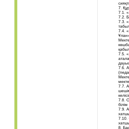
сияқт
7. Құ
7.1. 
7.2. 
7.3.
табы
7.4. 
Ұлан
Мекте
көшб
қабыл
7.5.
атал
дауы
7.6. 
(педа
Мекте
мекте
7.7. 
шешім
келіс
7.8. 
білім
7.9. 
хатш
7.10.
хатш
8. Ба