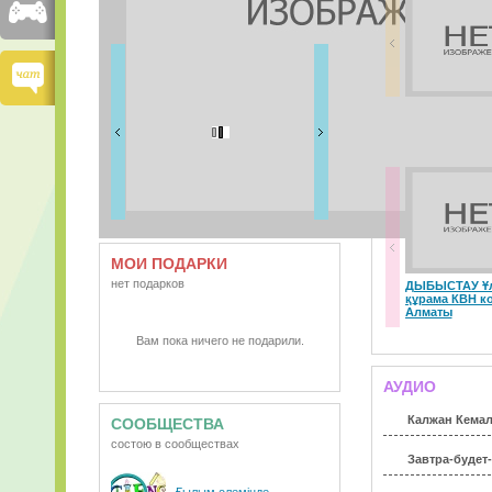
FRIENDS
15 друзей
ВИДЕО
МОИ ПОДАРКИ
нет подарков
ДЫБЫСТАУ Ұл
құрама КВН к
Алматы
Вам пока ничего не подарили.
АУДИО
Калжан Кемал
СООБЩЕСТВА
состою в сообществах
Завтра-будет