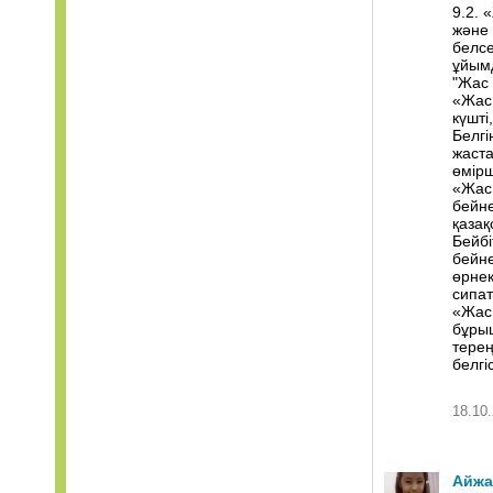
9.2. 
және 
белсе
ұйым
"Жас
«Жас 
күшті
Белгі
жаста
өмірш
«Жас 
бейне
қазақ
Бейбі
бейне
өрнек
сипат
«Жас 
бұрыш
терең
белгіс
18.10.
Айжа