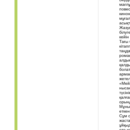
мағлұ
повес
кинон
мұғал
асықт
Жазу
білуг
кейін
Тағы 
кітап
таңда
роман
алдын
қалды
бола
арман
жетел
«Мейл
нысан
түсін
қалға
орынд
Мұны 
еткен
Сұм 
жаста
ұйқыд
өте к