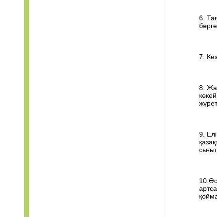
6. Та
берге
7. Ке
8. Жа
көкей
жүрет
9. Ел
қазақ
сығып
10.Әс
артса
қойма