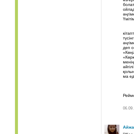
болат
ойлад
әңгім
Үміті
кітап
түсін
әңгім
деп о
«Көңі
«Көрк
менің
әйгіл
қолын
ма еді
Рейм
06.09.
Айжа