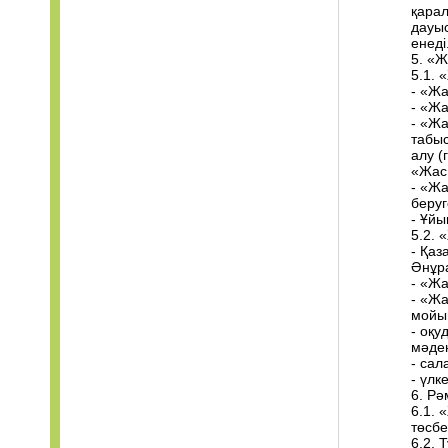
қарал
дауыс
енеді
5. «Ж
5.1. 
- «Жа
- «Жа
- «Ж
табыс
алу (
«Жас 
- «Жа
беруг
- Ұйы
5.2. 
- Қаз
Әнұра
- «Жа
- «Жа
мойы
- оқу
мәден
- сал
- үлке
6. Рә
6.1. 
төсбе
6.2. 