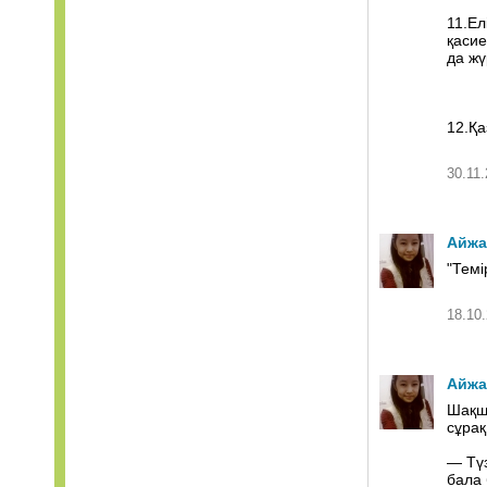
11.Ел
қасие
да жү
12.Қа
30.11.
Айжа
"Темі
18.10.
Айжа
Шақш
сұрақ
— Түз
бала 