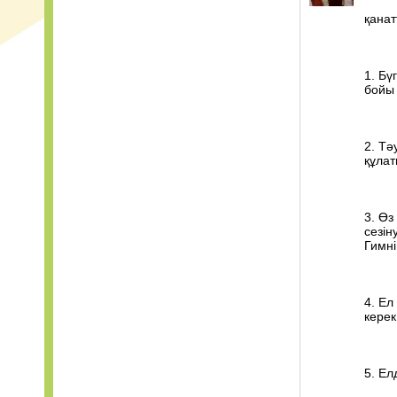
қанат
1. Бү
бойы 
2. Тә
құлат
3. Өз
сезін
Гимні
4. Ел
керек
5. Ел