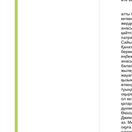
атты 
кетке
жерде
анасы
қайтп
патри
Сайы
Қанат
берме
еңбек
анас
балас
жылау
жауап
қызық
өткен
туын
оқыр
ол ке
қатар
дүние
Өкіні
Джимм
аз. М
оқуға
өзгер