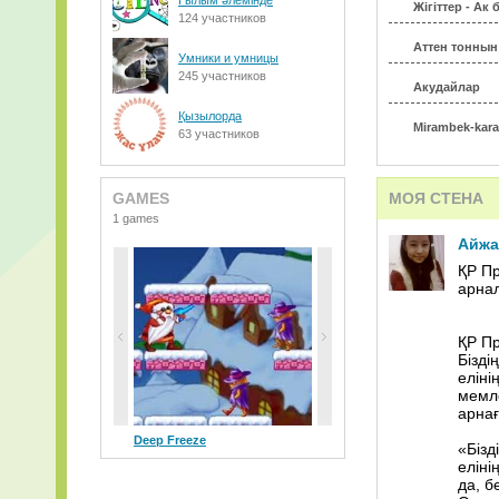
Ғылым әлемінде
Жiгiттер - Ак 
124 участников
Аттен тоннын
Умники и умницы
245 участников
Акудайлар
Қызылорда
Mirambek-kara
63 участников
Manas+Buharb
GAMES
МОЯ СТЕНА
0Sary Arka due
1 games
Айжа
04. Kizdar ai
ҚР Пр
арна
01. Ynsiz jyrek
55 МузАРТ-Ж
ҚР Пр
Бізді
чунга чанга
еліні
мемле
17.+-+Чунга-Ч
арнағ
Deep Freeze
«Бізд
17.+-+Чунга-Ч
еліні
да, б
detskie_pesn