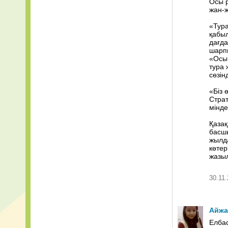
Осы р
жан-ж
serebro_-_ma
«Тура
ты кто токой,
қабыл
дағда
шарпы
BALAPANIM -
«Осы 
тура 
BALAPANIM +
сөзін
KUI + TUIE
«Біз 
Страт
мінде
Қазақ
басшы
жылда
көтер
жазы
30.11.
Айжа
Елба