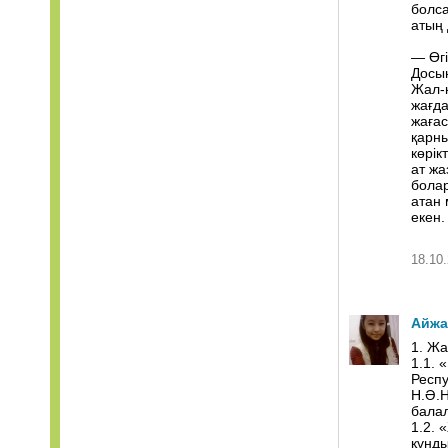
болса
атың 
— Өгі
Досың
Жал-қ
жағд
жағас
қарны
көрік
ат жа
болар
атан 
екен.
18.10.
Айжа
1. Ж
1.1. 
Респу
Н.Ә.
бала
1.2. 
құнды