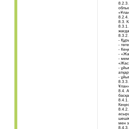
8.2.3
облы
«Ұла
8.2.4
8.3. 
8.3.1
жағда
8.3.2
- Құр
- төт
- Кең
- «Жа
- ме
«Жас 
- ұйы
атқар
- ұйы
8.3.
Ұлан»
8.4. 
басқ
8.4.1
Кеңе
8.4.2
асыра
шешім
мен 
8.4.3