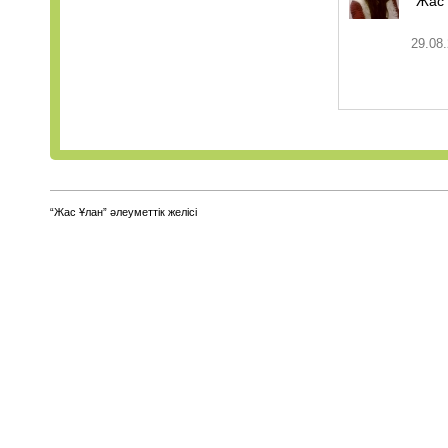
"Жас 
29.08.
“Жас Ұлан” әлеуметтік желісі