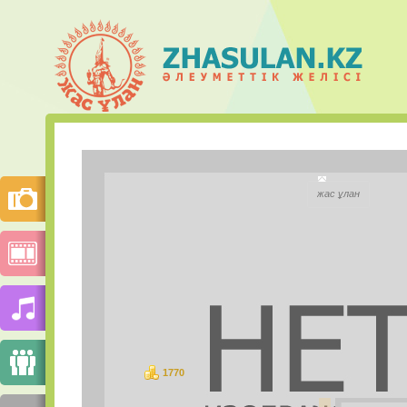
Айжан Ре
жас ұлан
City:
Моб.телефон:
Mail.ru Агент:
Skype:
1770
баллов
PHOTOS