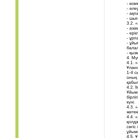
- ком
- әле
- ақп
- шы
3.2. 
- аз
- ерік
- ұрп
- ұйы
балал
- қыз
4. Мү
4.1. 
Ұлан
1-4 с
оның 
қабы
4.2. 
Ұйымғ
бірлі
күні.
4.3. 
жетек
4.4. 
қолд
сөгіс
ұйым
4.5.