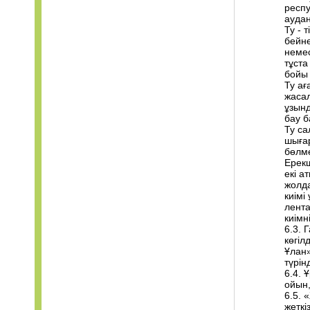
респу
аудан
Ту - 
бейне
немес
тұста
бойы 
Ту ағ
жасал
ұзынд
бау 
Ту са
шығар
бөлме
Ерекш
екі а
жолда
киімі
лента
киімні
6.3. 
көгіл
Ұлан»
түрін
6.4. 
ойын,
6.5. 
жеткі