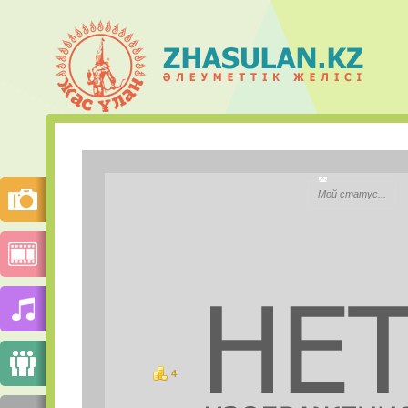
Сұлтанға
Мой статус...
City:
Моб.телефон:
Mail.ru Агент:
Skype:
4
баллов
PHOTOS