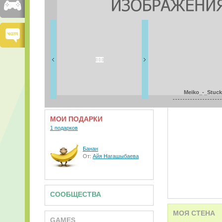
FRIENDS
1 друзей
ВИДЕО
АУДИО
Meiko_-_Stuck
МОИ ПОДАРКИ
1 подарков
Банан
От:
Айя Нагашыбаева
СООБЩЕСТВА
МОЯ СТЕНА
GAMES