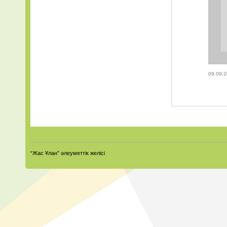
09.09.2
“Жас Ұлан” әлеуметтік желісі