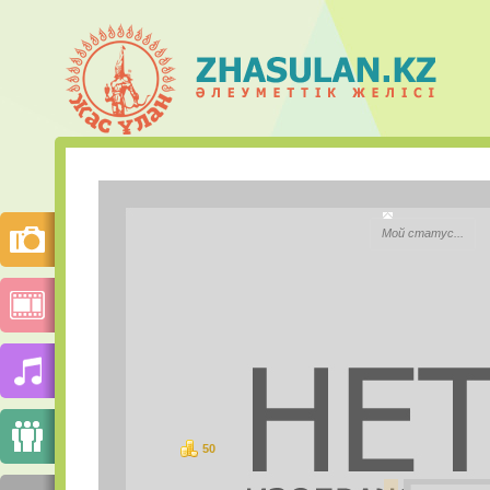
nurislam 
Мой статус...
City:
Моб.телефон:
Mail.ru Агент:
Skype:
50
баллов
PHOTOS