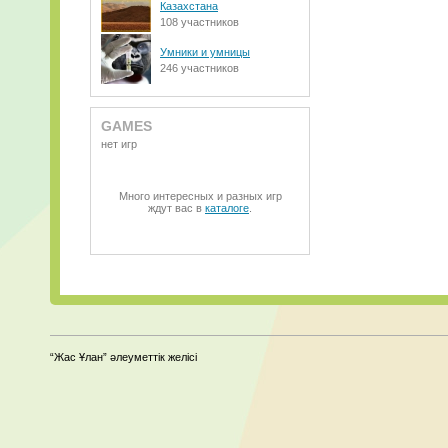
Казахстана
108 участников
Умники и умницы
246 участников
GAMES
нет игр
Много интересных и разных игр
ждут вас в
каталоге
.
“Жас Ұлан” әлеуметтік желісі