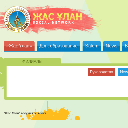
«Жас Ұлан»
Доп. образование
Salem
News
B
ФИЛИАЛЫ
Руководство
New
“Жас Ұлан” әлеуметтік желісі