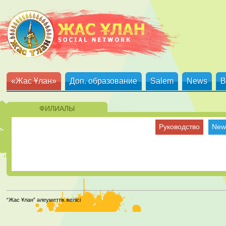
«Жас Ұлан»
Доп. образование
Salem
News
B
ФИЛИАЛЫ
Руководство
New
“Жас Ұлан” әлеуметтік желісі