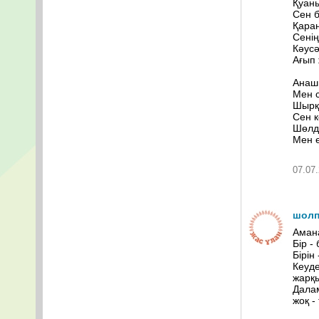
Қуаны
Сен б
Қараң
Сенің
Кəусə
Ағып 
Анаш
Мен с
Шырқ
Сен к
Шөлд
Мен ө
07.07.
шолп
Аман
Бір -
Бірін
Кеуде
жарқ
Дала
жоқ -