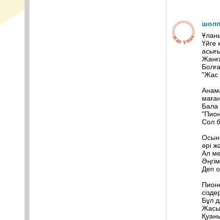
шолп
Ұланы
Үйге 
асығы
Жанға
Болға
"Жас 
Анам
маға
Бала 
"Пион
Сол б
Осын
əрі жа
Ал м
Əңгім
Деп о
Пион
сізде
Бұл д
Жасы
Қуаны