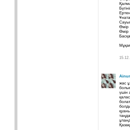
Қалм
Бүгін
Ертең
Ұната
Сауық
Өмір 
Өмір 
Басқа
Мұқа
15.12.
Ainu
жас ұ
болып
үшін
қалас
болат
болды
қуаны
таңда
ұлан
Қазақ