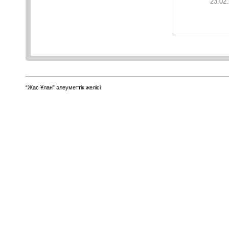
23.02.
“Жас Ұлан” әлеуметтік желісі