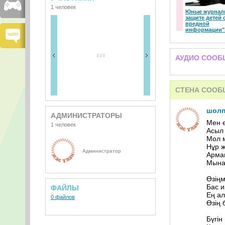
1 человек
Юные журнал
защите детей 
вредной
информации"
АУДИО СООБ
СТЕНА СООБ
шолп
АДМИНИСТРАТОРЫ
Мен ө
1 человек
Асыл 
Мол м
Нұр ж
Администратор
Арман
Мына
Өзіңм
Бас и
ФАЙЛЫ
Ең ал
0 файлов
Өзің 
Бүгін 