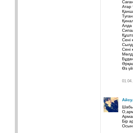
Саған
Атар 
Қанш
Туған
Қина
Алда 
Сипа
Құшта
Сені 
Сылд
Сені 
Мөлді
Бұда
Әрқаш
Өз үй
01.04.
Айсу
Шабы
О,арм
Арман
Бір а
Осын