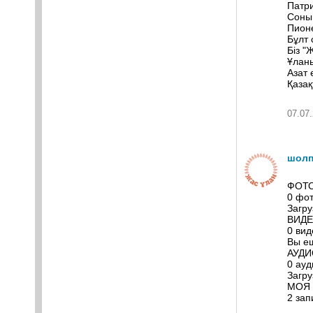
Патри
Соны
Пионе
Бұлт 
Біз "
Ұлан
Азат 
Қазақ
07.07.
шолп
ФОТ
0 фо
Загру
ВИД
0 ви
Вы ещ
АУДИ
0 ау
Загру
МОЯ
2 зап