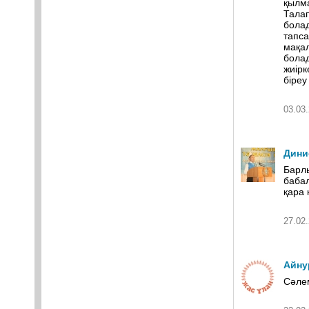
қылм
Талап
болад
тапса
мақал
болад
жиірк
біреу
03.03.
Дини
Барлы
бабал
қара 
27.02.
Айну
Сәлем