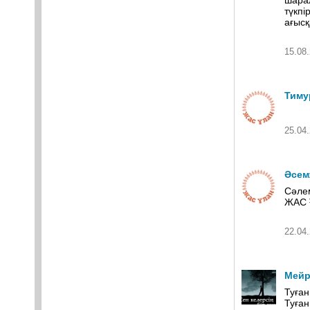
шарал
түкпі
ағысқ
15.08.
Тиму
25.04.
Әсем
Сәлем
ЖАС 
22.04.
Мейр
Туған
Туған