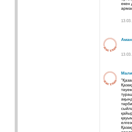
екен 
арма
13.03.
Аман
13.03.
Мали
"Қаза
Қазақ
тәуек
тураш
ақынд
тәрби
сыйла
қайыр
қауым
елге
Қазақ