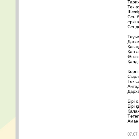
Тарих
Тек ө
Шежір
Сен б
еркін
Сенд
Тауым
Далам
Қазақ
Қан а
Өткіз
Қалд
Көргі
Сырл
Тек с
Айтад
Дарха
Бірі о
Бірі 
Қала
Төтеп
Амана
07.07.