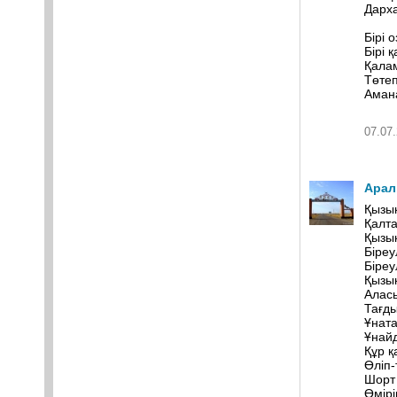
Дарха
Бірі о
Бірі 
Қала
Төтеп
Амана
07.07.
Арал
Қызық
Қалта
Қызық
Біреу
Біреу
Қызық
Алас
Тағды
Ұната
Ұнайд
Құр қ
Өліп-
Шорт 
Өмірі