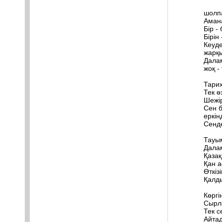
шолп
Аман
Бір -
Бірін
Кеуде
жарқ
Дала
жоқ -
Тарих
Тек ө
Шежір
Сен б
еркін
Сенд
Тауым
Далам
Қазақ
Қан а
Өткіз
Қалд
Көргі
Сырл
Тек с
Айтад