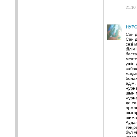
21.10.
НУР
Сен д
Сен д
сөзі 
білім
баста
мекте
үшін 
сабақ
жақын
болам
едім.
журна
шын т
журна
де са
арма
шыға
шима
Аудан
төңір
бұл ү