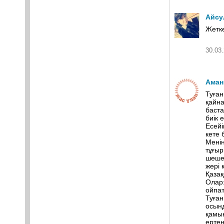
Айсу
Жетк
30.03.
Аман
Туған
қайна
баста
биік 
Есейі
кете 
Менің
тұғыр
шешен
жері 
Қазақ
Олар:
ойпат
Туған
осынд
қамын
ертең