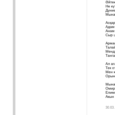
Әйте
Не кү
Дүние
Мына
Асқар
Адам 
Анам
Сыр ш
Арма
Талай
Менд
Танг
Ал а
Тек о
Мен 
Орын
Мына 
Омир
Елим
Акын
30.03.