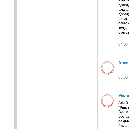
арала
Қазақ
алдан
Қазақ
әкімг
опас
жұққа
орнық
04.03.
Алпа
03.03.
Мали
Абай
"Қыры
Адам 
болад
соңын
балас