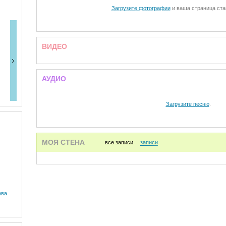
Загрузите фотографии
и ваша страница ста
ВИДЕО
АУДИО
Загрузите песню
.
МОЯ СТЕНА
все записи
записи
ева