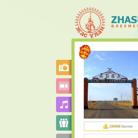
195898
баллов