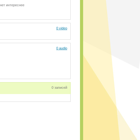
нет интереснее
0 video
0 audio
0 записей