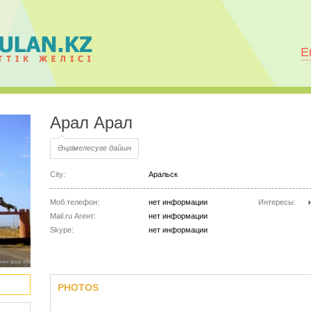
E
Арал Арал
Әңгімелесуге дайын
City:
Аральск
Моб.телефон:
нет информации
Интересы:
Mail.ru Агент:
нет информации
Skype:
нет информации
PHOTOS