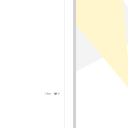
I like:
0