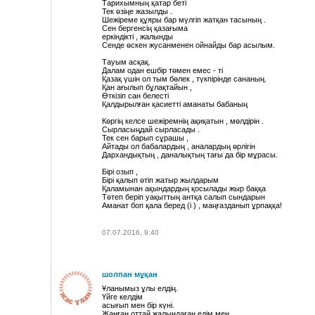
Тарихымның қатар беті
Тек өзіңе жазылды .
Шежіреме құяры бар мүлгіп жатқан тасының .
Сен бергенсің қазағыма
еркіндікті , жалынды
Сенде өскен жусанменен ойнайды бар асылым.
Тауым асқақ.
Далам одан ешбір төмен емес - ті
Қазақ үшін ол тым бөлек , түкпірінде сананың.
Қан ағылып бұлақтайын ,
Өткізіп сан белесті
Қалдырылған қасиетті аманаты бабаның
Көргің келсе шежіремнің ақиқатын , мөлдірін .
Сырласыңдай сырласады .
Тек сен барып сұрашы ,
Айтады ол бабалардың , аналардың өрлігін
Дархандықтың , даналықтың тағы да бір мұрасы.
Бірі озып ,
Бірі қалып өтіп жатыр жылдарым
Қаламынан ақындардың қосылады жыр баққа
Төтеп беріп уақыттың антқа салып сындарын
Аманат боп қала беред (і ) , маңғазданып ұрпаққа!
07.07.2016, 9:40
шолпан мұқан
Ұланымыз ұлы елдің.
Үйге келдім
асығып мен бір күні.
Жанған оттай жалындаған едім мен.