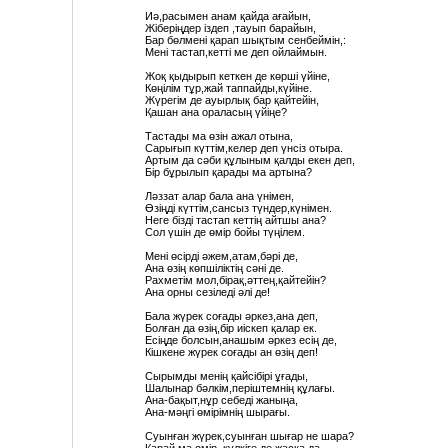
Иә,расымен анам қайда ағайын,
Жіберіңдер іздеп ,тауып барайын,
Бар бөлмені қарап шықтым сенбеймін,:
Мені тастап,кетті ме деп ойлаймын.
Жоқ қыдырып кеткен де көрші үйіне,
Көңілім тұр,жай таппайды,күйіне.
Жүрегім де ауырлық бар қайтейін,
Қашан ана ораласың үйіңе?
Тастады ма өзін ажал отына,
Сарығып күттім,келер деп үнсіз отыра.
Артым да сәби құлыным қалды екен деп,
Бір бұрылып қарады ма артына?
Ләззат алар бала ана үнімен,
Өзіңді күттім,сансыз түндер,күнімен.
Неге бізді тастап кеттің айтшы ана?
Сол үшін де өмір бойы түңілем.
Мені өсірді әжем,атам,бәрі де,
Ана өзің көпшіліктің сәні де.
Рахметім мол,бірақ,әттең,қайтейін?
Ана орны сезіледі әлі де!
Бала жүрек соғады әркез,ана деп,
Болған да өзің,бір иіскеп қалар ек.
Есіңде болсын,анашым әркез есің де,
Кішкене жүрек соғады ан өзің деп!
Сырымды менің қайсібірі ұғады,
Шалынар бәлкім,періштемнің құлағы.
Ана-бақыт,нұр себеді жаныңа,
Ана-мәңгі өмірімнің шырағы.
Суынған жүрек,суынған шығар не шара?