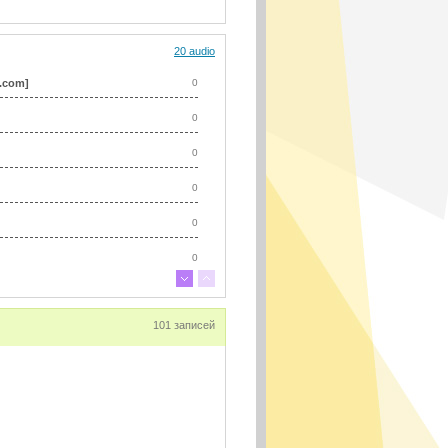
20 audio
.com]
0
0
0
0
0
0
0
101 записей
0
0
0
0