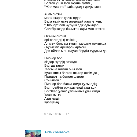
Болған үшін мен оқушы үлгілі ,
"Жас ұланға " қабылдады дедім мен.
Анамайтты
маған қарап қалжыңдап
Бала кезін еске алғандай жалт еткен.
"Пионер" боп жүруші едік адымдап
Сол бір кезде бақытты едім мен неткен.
Осыны айтып
əрі жалғад(ы) өз ісін ,
Ал мен болсам тұрып қалдым орнымда
Əңгімеміз əрі қарай өрбісін
Деп ойлап мен жауап бердім тұрдым да.
Пионер боп
сіздер жүрдің кезінде
Бұл да тарих.
Жасына алман оны мен .
Қуанышты болған шығар сезім де ,
Патриот та болған шығар ...
Сонымен :
Пионер боп басқа елдің құлы едің
Бұлт сейіліп орнады енді азат күн.
Біз "Жас ұлан" ұланымыз ұлы елдің
Ұланымыз
Азат елдің
Қазақтың!
07.07.2016, 9:17
Aida Zharasova