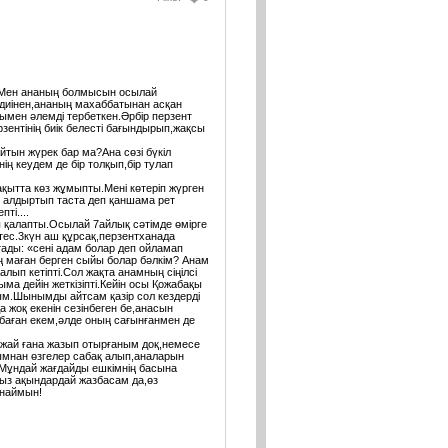
к.Мен ананың болмысын осылай
лдиінен,ананың махаббатынан асқан
олымен әлемді тербеткен.Әрбір перзент
зентінің биік белесті бағындырып,жақсы
айтын жүрек бар ма?Ана сөзі бүкіл
енің кеудем де бір толқып,бір тулап
уақытта көз жұмыпты.Мені көтеріп жүрген
ны алдыртып таста деп қаншама рет
ті....
ы қалапты.Осылай 7айлық сәтімде өмірге
ттес.3күн аш құрсақ,перзентханада
тады: «сені адам болар деп ойламап
ң маған берген сыйы болар бәлкім? Анам
лып кетіпті.Сол жақта анамның сіңілсі
ма дейін жеткізіпті.Кейін осы Қожабақы
м.Шынымды айтсам қазір сол кездерді
жоқ екенін сезінбеген бе,анасын
нбаған екем,әлде оның сағынғанмен де
 жай ғана жазып отырғаным доқ,немесе
ымнан өзгелер сабақ алып,аналарын
н.Мұндай жағдайды ешкімнің басына
ғыз ақындардай жазбасам да,өз
рнаймын!