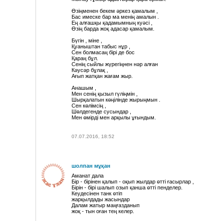
Дос
Өзіңменен бекем əркез қамалым ,
Бас имеске бар ма менің амалын .
Ең алғашқы қадамымның куәсі ,
шаханов1
Өзің барда жоқ адасар қамалым.
Бүгін , міне ,
Кеширдим!
Қуаныштан табыс нұр ,
Сен болмасаң бірі де бос
Қараң бұл.
шаханов6
Сенің сыйлы жүрегіңнен нəр алған
Кəусəр бұлақ ,
Ағып жатқан жағам жыр.
шаханов3
Анашым ,
Мен сенің қызыл гүліңмін ,
~Q2FG000
Шырқалатын көңілінде жырыңмын .
Сен көлімсің ,
Шөлдегенде сусындар ,
makataev
Мен өмірді мен арқылы ұғындым.
Бiр тойым
07.07.2016, 18:52
Kuter kane basnd
шолпан мұқан
Аманат дала
Бір - бірінен қалып - оқып жылдар өтті ғасырлар ,
Бірін - бірі шалып озып қанша өтті пенделер.
Кеудесінен танк өтіп
жарқылдады жасындар
Далам жатыр маңғазданып
жоқ - тын оған тең келер.