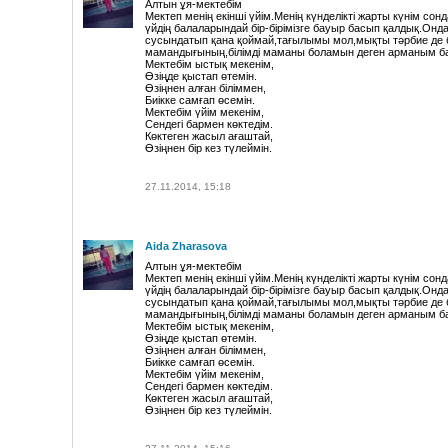
Алтын ұя-мектебім
Мектеп менің екінші үйім.Менің күнделікті жарты күнім сон
үйдің балаларындай бір-бірімізге бауыр басып қалдық.Онда
сусындатып қана қоймай,тағылымы мол,мықты тәрбие де б
мамандығының,білімді маманы боламын деген арманым б
Мектебім ыстық мекенім,
Өзіңде қыстап өтемін.
Өзіңнен алған біліммен,
Биікке самғап өсемін.
Мектебім үйім мекенім,
Сендегі бармен көктедім.
Көктеген жасыл ағаштай,
Өзіңнен бір кез түлеймін.
27.11.2014, 15:18
Aida Zharasova
Алтын ұя-мектебім
Мектеп менің екінші үйім.Менің күнделікті жарты күнім сон
үйдің балаларындай бір-бірімізге бауыр басып қалдық.Онда
сусындатып қана қоймай,тағылымы мол,мықты тәрбие де б
мамандығының,білімді маманы боламын деген арманым б
Мектебім ыстық мекенім,
Өзіңде қыстап өтемін.
Өзіңнен алған біліммен,
Биікке самғап өсемін.
Мектебім үйім мекенім,
Сендегі бармен көктедім.
Көктеген жасыл ағаштай,
Өзіңнен бір кез түлеймін.