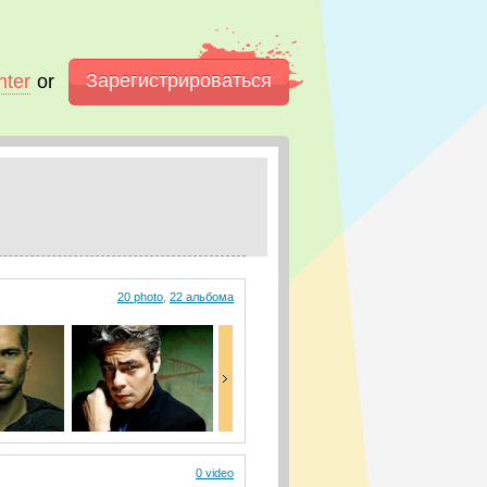
Зарегистрироваться
nter
or
20 photo
,
22 альбома
0 video