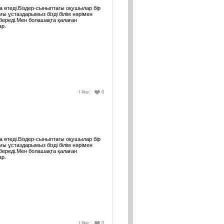
да өтеді.Біздер-сыныптагы оқушылар бір
ғы ұстаздарымыз бізді білім нәрімен
ереді.Мен болашақта қалаған
ар.
I like:
0
да өтеді.Біздер-сыныптагы оқушылар бір
ғы ұстаздарымыз бізді білім нәрімен
ереді.Мен болашақта қалаған
ар.
I like:
0