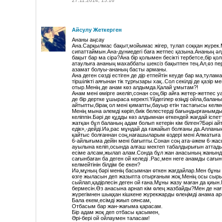
27.11.2014, 15:16
Айсулу Жеткерген
Ананы аңсау
Ана.Сарқылмас бақыт,мойымас жігер, тулап соққан жүре
сипаттаймын.Ана-дүниедегі баға жетпес қазына.Ананың ә
бақыт бар ма сірә?Ана бір қолымен бесікті тербетсе,бір қ
атаулыға ананың махаббаты шексіз бақытпен тең.Ал,өз пер
азамат болуы-ананың басты арманы.
Ана деген сөзді естіген де дір етпейтін кеуде бар ма,тулам
тіршілікті аяғынан тік тұрғызары хақ..Сол секілді де қазір м
отыр.Менің де анам көз алдымда.Қалай ұмытам?!
Анам мені өмірге әкеліп,сонан соң,бір айға жетер-жетпес 
де бір дертке ұшыраса керекті.Үйдегілер өзіңді ойла,бала
айтыпты,бірақ ол мені қимапты,бауыр етін тастағысы келмеп
Менің мына әлемді көріп,биік белестерді бағындырғанымд
келіппін.Бәрі де құдды көз алдымнан өткендей жағдай іспе
жатқан бұл баланың адам болып кетерін кім білген?Бәрі ай
едік»,-дейді.Иә,рас мұндай да ғажайып болғаны да.Алланы
қайтыс болғаннан соң,нағашыларым өздері мені Алматыға а
6-айлығыма дейін мені бағыпты.Сонан соң ата-әжем 6-жасы
ауылына келіп,осында алғаш мектеп табалдырығын аттады
есіме алсам,жылап алам.Сонда бұл жан анасының жанында 
сағынбаған ба деген ой келеді .Рас,мен неге анамды сағы
келмейтінін білдім бе екен?
Иә,мұның бәрі менің басымнан өткен жағдайлар.Мен бұны
өзге жыласын деп жазыпта отырғаным жоқ.Менің осы сыр
сыйлап,қадірлесін деген ой ғана.Мұны жазу маған да қиы
бермесін.Өз анасына арнап кім өлең жазбайды?Мен де на
жүрегімнен шыққан кішкене жүрекжарды өлеңімді анама а
Бала екем,есімді жиып оянсам,
Отбасым бар жан-жағыма қарасам.
Бір адам жоқ деп отбасы қасымен,
Әрі-бері ой ойлаумен таласам!