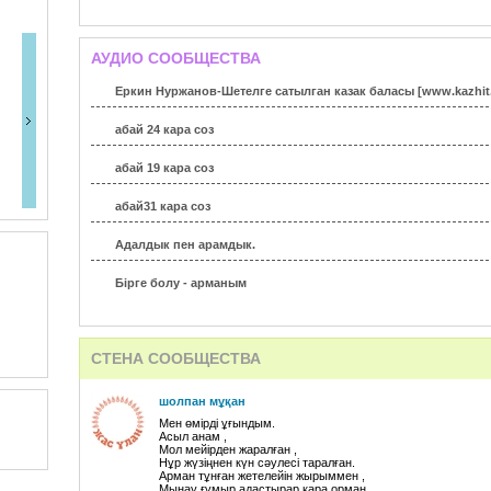
АУДИО СООБЩЕСТВА
Еркин Нуржанов-Шетелге сатылган казак баласы [www.kazhit
абай 24 кара соз
абай 19 кара соз
абай31 кара соз
Адалдык пен арамдык.
Бiрге болу - арманым
Еркек
СТЕНА СООБЩЕСТВА
умыту мумkiн емес
шаханов5
шолпан мұқан
Мен өмірді ұғындым.
кешiр,тiрi олiктi,ра
Асыл анам ,
Мол мейірден жаралған ,
Нұр жүзіңнен күн сəулесі таралған.
Кешiр
Арман тұнған жетелейін жырыммен ,
Мынау ғұмыр адастырар қара орман.