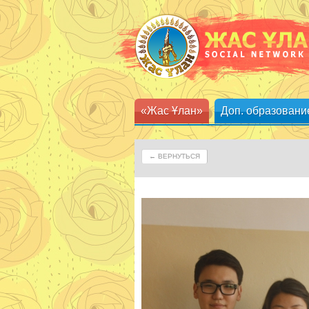
«Жас Ұлан»
Доп. образовани
← ВЕРНУТЬСЯ