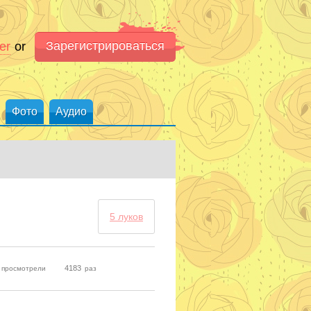
Зарегистрироваться
er
or
Фото
Аудио
5 луков
4183
к просмотрели
раз