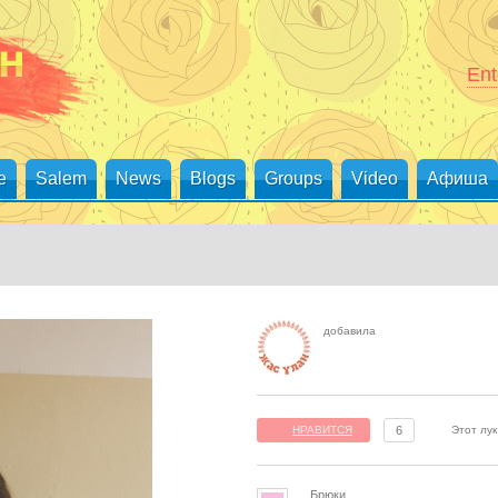
Ent
е
Salem
News
Blogs
Groups
Video
Афиша
добавила
Этот лу
НРАВИТСЯ
6
Брюки