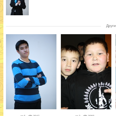
Други