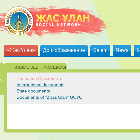
«Жас Ұлан»
Доп. образование
Salem
News
B
ЕЛБАСЫМЫЗДЫҢ ЖОЛДАУЫ
Послание Президента
International documents
State documents
Documents of "Zhas Ulan" UCYO