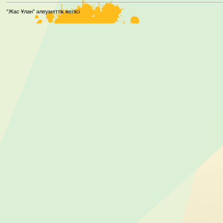
“Жас Ұлан” әлеуметтік желісі