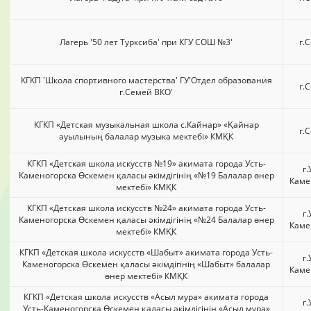
Лагерь '50 лет Турксиба' при КГУ СОШ №3'
г.
КГКП 'Школа спортивного мастерства' ГУ'Отдел образования
г.
г.Семей ВКО'
КГКП «Детская музыкальная школа с.Кайнар» «Қайнар
г.
ауылының балалар музыка мектебі» КМҚК
КГКП «Детская школа искусств №19» акимата города Усть-
г.
Каменогорска Өскемен қаласы әкімдігінің «№19 Балалар өнер
Каме
мектебі» КМҚК
КГКП «Детская школа искусств №24» акимата города Усть-
г.
Каменогорска Өскемен қаласы әкімдігінің «№24 Балалар өнер
Каме
мектебі» КМҚК
КГКП «Детская школа искусств «Шабыт» акимата города Усть-
г.
Каменогорска Өскемен қаласы әкімдігінің «Шабыт» балалар
Каме
өнер мектебі» КМҚК
КГКП «Детская школа искусств «Асыл мура» акимата города
г.
Усть-Каменогорска Өскемен қаласы әкімдігінің «Асыл мұра»