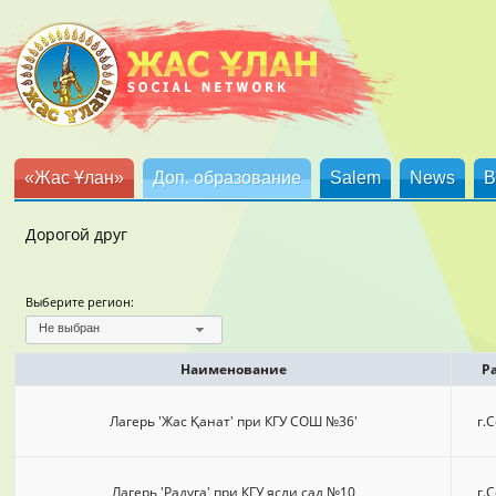
«Жас Ұлан»
Доп. образование
Salem
News
B
Дорогой друг
Выберите регион:
Не выбран
Наименование
Р
Лагерь 'Жас Қанат' при КГУ СОШ №36'
г.
Лагерь 'Радуга' при КГУ ясли сад №10
г.