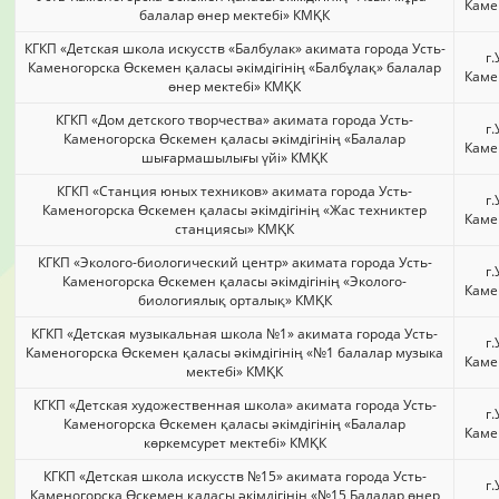
Каме
балалар өнер мектебі» КМҚК
КГКП «Детская школа искусств «Балбулак» акимата города Усть-
г.
Каменогорска Өскемен қаласы әкімдігінің «Балбұлақ» балалар
Каме
өнер мектебі» КМҚК
КГКП «Дом детского творчества» акимата города Усть-
г.
Каменогорска Өскемен қаласы әкімдігінің «Балалар
Каме
шығармашылығы үйі» КМҚК
КГКП «Станция юных техников» акимата города Усть-
г.
Каменогорска Өскемен қаласы әкімдігінің «Жас техниктер
Каме
станциясы» КМҚК
КГКП «Эколого-биологический центр» акимата города Усть-
г.
Каменогорска Өскемен қаласы әкімдігінің «Эколого-
Каме
биологиялық орталық» КМҚК
КГКП «Детская музыкальная школа №1» акимата города Усть-
г.
Каменогорска Өскемен қаласы әкімдігінің «№1 балалар музыка
Каме
мектебі» КМҚК
КГКП «Детская художественная школа» акимата города Усть-
г.
Каменогорска Өскемен қаласы әкімдігінің «Балалар
Каме
көркемсурет мектебі» КМҚК
КГКП «Детская школа искусств №15» акимата города Усть-
г.
Каменогорска Өскемен қаласы әкімдігінің «№15 Балалар өнер