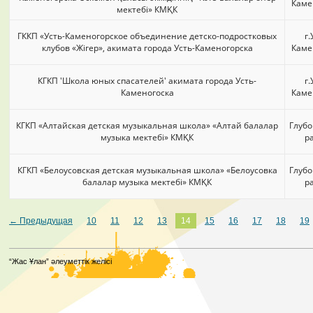
Каме
мектебі» КМҚК
ГККП «Усть-Каменогорское объединение детско-подростковых
г.
клубов «Жігер», акимата города Усть-Каменогорска
Каме
КГКП 'Школа юных спасателей' акимата города Усть-
г.
Каменогоска
Каме
КГКП «Алтайская детская музыкальная школа» «Алтай балалар
Глубо
музыка мектебі» КМҚК
р
КГКП «Белоусовская детская музыкальная школа» «Белоусовка
Глубо
балалар музыка мектебі» КМҚК
р
← Предыдущая
10
11
12
13
14
15
16
17
18
19
“Жас Ұлан” әлеуметтік желісі