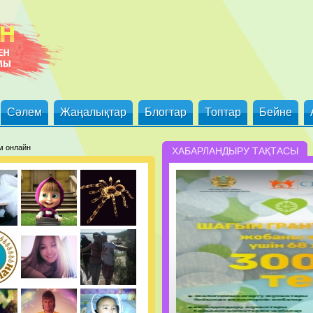
Сәлем
Жаңалықтар
Блогтар
Топтар
Бейне
м онлайн
ХАБАРЛАНДЫРУ ТАҚТАСЫ