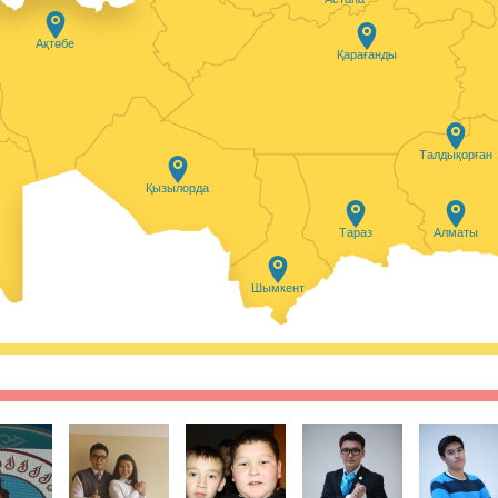
ясында Қазақстанның белсенді
ырылған тренингтен өтіп, еліміздің
ның мектеп оқушылары үшін онлайн
Ақтөбе
. Жобаның басты мақсаты - пластиктің
Қарағанды
нша азайту үшін ақпарат тарату және
ерді насихаттау.
27.01.2021, 9:45
|
Пікір:
0
Талдықорған
айдалыақпарат айдары.
Қызылорда
 ақщасы шығын қылып, бірақ пайдалы
мдарды кездестіреміз. Жаңа
Тараз
Алматы
у кезінде сізбен де сондай жағдай
ыз, онда келесі кеңестерге жүгініңіз.
Шымкент
27.01.2021, 9:25
|
Пікір:
0
ші күнінің қорытындысы
қатысушы 110-нан астам балл
ҰБТ барысында аудиториялардың