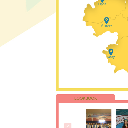
Осы бағдарлама а
Орал
жастары маманданд
барлық аймақтары
сабақтар өткізеді
қолданылуын бары
экологиялық әдетт
Атырау
Сіздермен #п
Қазір уақыты мен
білім алмаған ада
Ақтау
мамандықты меңгер
болғанын қаламасаң
LOOKBOOK
ҰБТ-ның бірін
бойынша 205 
жинады.
Қаңтар айындағы 