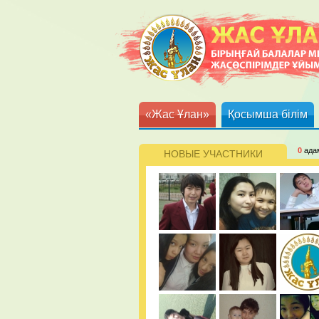
«Жас Ұлан»
Қосымша білім
0
ада
НОВЫЕ УЧАСТНИКИ