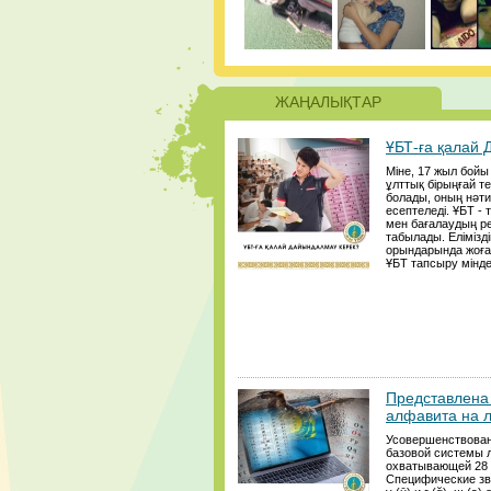
ЖАҢАЛЫҚТАР
ҰБТ-ға қалай
Міне, 17 жыл бой
ұлттық бірыңғай те
болады, оның нәти
есептеледі. ҰБТ - 
мен бағалаудың р
табылады. Елімізд
орындарында жоғар
ҰБТ тапсыру міндет
Представлена 
алфавита на 
Усовершенствован
базовой системы 
охватывающей 28 з
Специфические звук