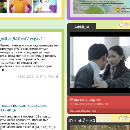
АФИША
 ДАЙЫНДАЛМАУ керек?
ы Қазақстанның жоғары оқу орындарына
стілеудің (ҰБТ) көмегімен түсуге
желері түсу емтихандары ретінде
толық орта мектеп үшін білімді тексеру
есми танылған формасы болып
ің мемлекеттік жоғары оқу
ы білім алғысы келетін түлектерге
ті.
01.02.2021, 16:37
|
Пікір:
0
Мектеп 5 серия
Фильмдер және анимация
новая версия казахского
латинице
барлық фильмдер
ный алфавит включает 31 символ
латинского алфавита, полностью
КҮН БЕЙНЕСІ
вуков казахского языка.
и казахского языка ә (ä), ө (ö), ү (ü),