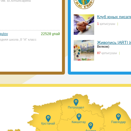
0 им. Ы.Алтынсарина
иын болмайтын көрінеді. ⠀
28.01.2021, 14:45
|
Пікір:
0
Клуб юных писат
1
қатысушы
|
gulov
22528 ұпай
едняя школа ,8 “А” класс
Живопись |ART| 
Велком)
сым-Жомарт Тоқаев 2021 жылы 200
87
қатысушы
|
ы тапсырды Президент қазіргі кезде
ді қажет ететін балалар саны артып
п өтті. Оларға айрықша қамқорлық
28.01.2021, 9:50
|
Пікір:
0
Петропавл
azakhstan бағыты бойынша
ттық еріктілер желісінің
ілерді алуға тіркеудің
Көкшетау
Павлодар
Қостанай
қуанышпен хабарлаймыз
Астана