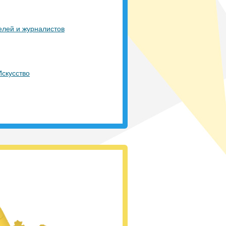
елей и журналистов
Город Мечты
40
қатысушы
|
Искусство
Ғылым әлемінде
Ізденіс үстінде
125
қатысушы
|