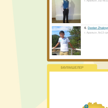
г. Аральск ,сш №1
ата-аналар үшін қ
6.
Dastan Zhaksy
г. Аральск ,№13 ср
Жаңалықтар
ҚР Президенті Қа
жаңа мектеп салуд
ерекше білім беру
келе жатқанын ата
керек.
БӨЛІМШЕЛЕР
#PlasticFreeK
ЮНИСЕФ пен Ұл
жобасына ерікт
басталғанын 