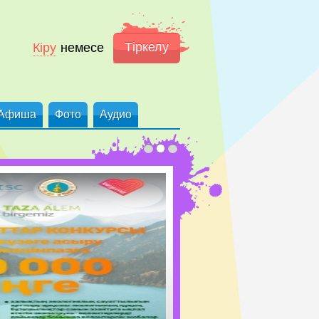
Тіркелу
Кіру
немесе
Афиша
Фото
Аудио