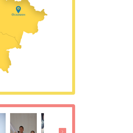
Өскемен