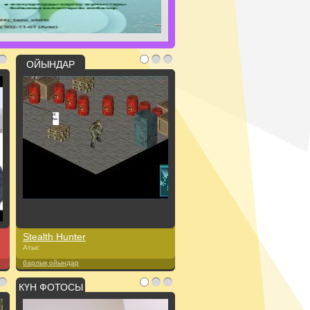
ОЙЫНДАР
Stealth Hunter
Атыс
барлық ойындар
КҮН ФОТОСЫ