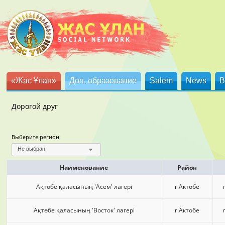
«Жас Ұлан»
Доп. образование
Salem
News
B
Дорогой друг
Выберите регион:
Не выбран
Наименование
Район
Ақтөбе қаласының 'Асем' лагері
г.Актобе
Ақтөбе қаласының 'Восток' лагері
г.Актобе