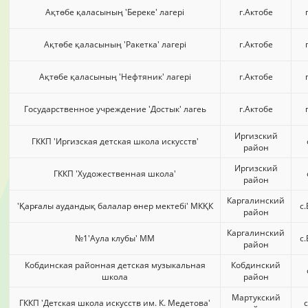
Ақтөбе қаласының 'Береке' лагері
г.Актобе
Ақтөбе қаласының 'Ракетка' лагері
г.Актобе
Ақтөбе қаласының 'Нефтяник' лагері
г.Актобе
Государственное учреждение 'Достык' лагеь
г.Актобе
Иргизский
ГККП 'Иргизская детская школа искусств'
район
Иргизский
ГККП 'Художественная школа'
район
Каргалинский
'Қарғалы аудандық балалар өнер мектебі' МКҚК
с
район
Каргалинский
№1'Аула клубы' ММ
с
район
Кобдинская районная детская музыкальная
Кобдинский
школа
район
Мартукский
ГККП 'Детская школа искусств им. К. Медетова'