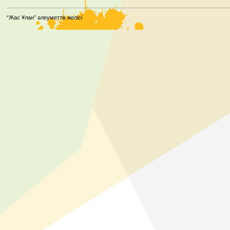
“Жас Ұлан” әлеуметтік желісі