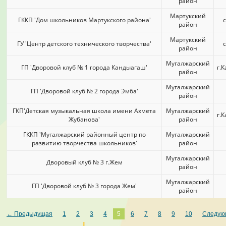
район
Мартукский
ГККП 'Дом школьников Мартукского района'
район
Мартукский
ГУ 'Центр детского технического творчества'
район
Мугалжарский
ГП 'Дворовой клуб № 1 города Кандыагаш'
г.
район
Мугалжарский
ГП 'Дворовой клуб № 2 города Эмба'
район
ГКП'Детская музыкальная школа имени Ахмета
Мугалжарский
г.
Жубанова'
район
ГККП 'Мугалжарский районный центр по
Мугалжарский
развитию творчества школьников'
район
Мугалжарский
Дворовый клуб № 3 г.Жем
район
Мугалжарский
ГП 'Дворовой клуб № 3 города Жем'
район
← Предыдущая
1
2
3
4
5
6
7
8
9
10
Следую