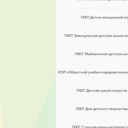
ГККП Детско-юношеский клу
ГККП 'Баянаульская детская школа ис
ГККП 'Майкаинская детская шк
КГКП «Областной учебно-оздоровительн
ГККП ‘Детская школа искусств 
ГККП ‘Дом детского творчества
ГККП 'Станция юных натуралисто