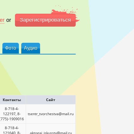
Зарегистрироваться
er
or
Фото
Аудио
Контакты
Сайт
8-718-4-
122197, 8-
tsentr_tvorchestva@mail.ru
(775)-1909016
8-718-4-
121640, 8-
aktogai_iskusstv@mail.ru