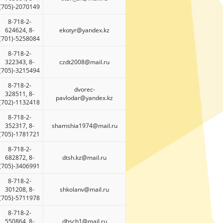
(705)-2070149
8-718-2-
624624, 8-
ekotyr@yandex.kz
(701)-5258084
8-718-2-
322343, 8-
czdt2008@mail.ru
(705)-3215494
8-718-2-
dvorec-
328511, 8-
pavlodar@yandex.kz
(702)-1132418
8-718-2-
352317, 8-
shamshia1974@mail.ru
(705)-1781721
8-718-2-
682872, 8-
dtsh.kz@mail.ru
(705)-3406991
8-718-2-
301208, 8-
shkolanv@mail.ru
(705)-5711978
8-718-2-
550864, 8-
dhsch1@mail.ru