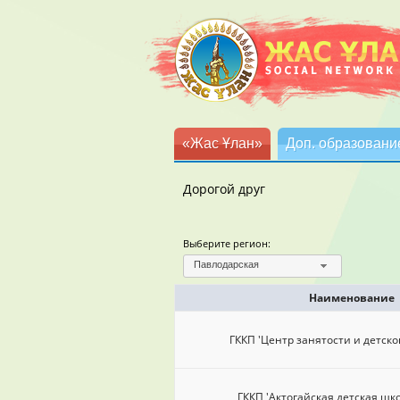
«Жас Ұлан»
Доп. образовани
Дорогой друг
Выберите регион:
Павлодарская
Наименование
ГККП 'Центр занятости и детско
ГККП 'Актогайская детская шко