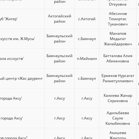
район
Отеуовна
Абесинов
Актогайский
б 'Жигер'
с.Актогай
Темиртас
район
Туканович
Манапов
Баянаульский
кусств им. Ж.Мусы'
с.Баянаул
Медыгат
район
Жанайдарович
Баянаульский
Батталова Алия
ола исскуcтв'
п.Майкаин
район
Абикеновна
Баянаульский
Ермеков Нурсагат
ый центр «Жас дәурен»
с.Баянаул
район
Рахметуллаевич
Калиева Жанар
города Аксу'
г.Аксу
г.Аксу
Сериковна
Адильбаева
 города Аксу'
г.Аксу
г.Аксу
Сауле
Калыбековна
Акишева
в города Аксу”
г.Аксу
г.Аксу
Жантоты