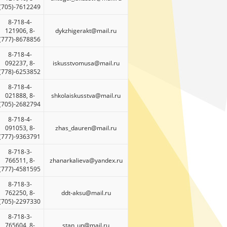
(705)-7612249
8-718-4-
121906, 8-
dykzhigerakt@mail.ru
(777)-8678856
8-718-4-
092237, 8-
iskusstvomusa@mail.ru
(778)-6253852
8-718-4-
021888, 8-
shkolaiskusstva@mail.ru
(705)-2682794
8-718-4-
091053, 8-
zhas_dauren@mail.ru
(777)-9363791
8-718-3-
766511, 8-
zhanarkalieva@yandex.ru
(777)-4581595
8-718-3-
762250, 8-
ddt-aksu@mail.ru
(705)-2297330
8-718-3-
765604, 8-
stan_un@mail.ru