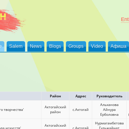
Ent
е
Salem
News
Blogs
Groups
Video
Афиша
Район
Адрес
Руководитель
Альханова
Актогайский
го творчества'
с.Актогай
Айнура
район
Ерболовна
Нурмагамбетова
Актогайский
ла искусств'
с.Актогай
Гульжайнат