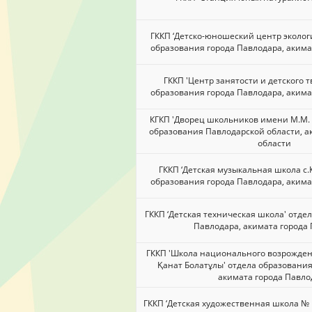
ГККП ‘Детско-юношеский центр эколог
образования города Павлодара, акима
ГККП 'Центр занятости и детского т
образования города Павлодара, акима
КГКП 'Дворец школьников имени М.М. 
образования Павлодарской области, а
области
ГККП ‘Детская музыкальная школа с.
образования города Павлодара, акима
ГККП ‘Детская техническая школа' отде
Павлодара, акимата города
ГККП 'Школа национального возрожде
Қанат Болатұлы' отдела образования
акимата города Павло
ГККП ‘Детская художественная школа № 