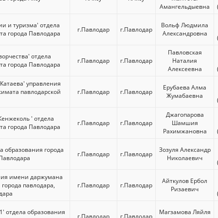
Амангельдыевна
ии и туризма' отдела
Вольф Людмила
г.Павлодар
г.Павлодар
та города Павлодара
Александровна
Павловская
ворчества' отдела
г.Павлодар
г.Павлодар
Наталия
та города Павлодара
Алексеевна
Катаева' управления
Ерубаева Алма
кимата павлодарской
г.Павлодар
г.Павлодар
Жумабаевна
Джагопарова
Кенжеколь ' отдела
г.Павлодар
г.Павлодар
Шамшия
та города Павлодара
Рахимжановна
ла образования города
Зозуля Александр
г.Павлодар
г.Павлодар
 Павлодара
Николаевич
ния имени даржумана
Айткулов Ербол
 города павлодара,
г.Павлодар
г.Павлодар
Ризаевич
дара
1' отдела образования
Магзамова Ляйля
г.Павлодар
г.Павлодар