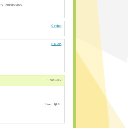
нет интереснее
0 video
0 audio
1 записей
I like:
0