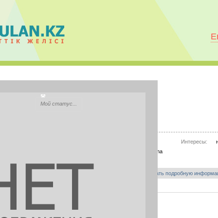
E
Мадина Акылбекова
Мой статус...
City:
Семипалатинск
Моб.телефон:
87755501866
Интересы:
Mail.ru Агент:
akylbekova.madina@ma
Skype:
нет информации
Показать подробную информа
PHOTOS