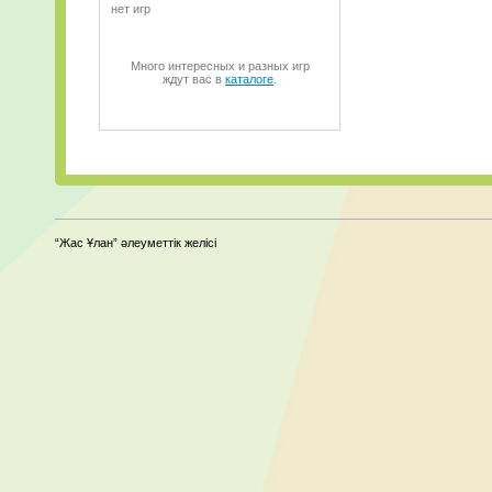
нет игр
Много интересных и разных игр
ждут вас в
каталоге
.
“Жас Ұлан” әлеуметтік желісі