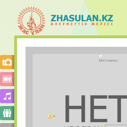
Гульназ 
Мой статус...
City:
Моб.телефон:
Mail.ru Агент:
Skype:
8
баллов
PHOTOS