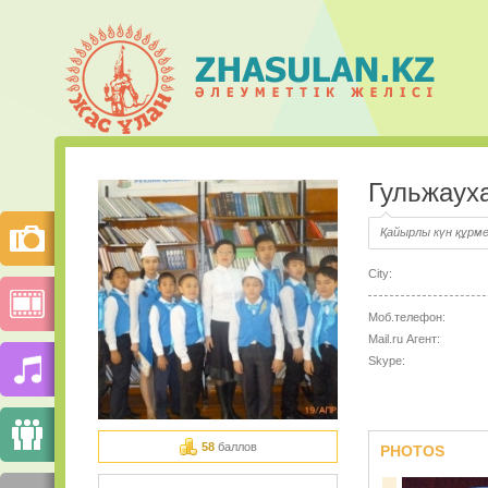
Гульжаух
Қайырлы күн құрме
City:
Моб.телефон:
Mail.ru Агент:
Skype:
58
баллов
PHOTOS