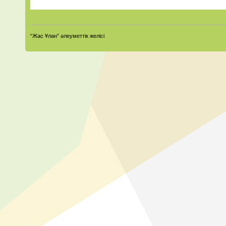
“Жас Ұлан” әлеуметтік желісі