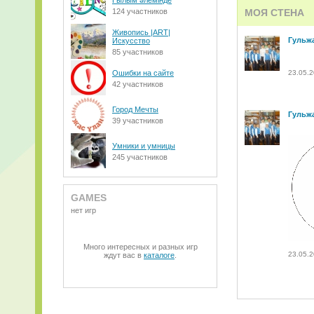
Ғылым әлемінде
124 участников
МОЯ СТЕНА
Живопись |ART|
Гульж
Искусство
85 участников
Ошибки на сайте
23.05.2
42 участников
Город Мечты
Гульж
39 участников
Умники и умницы
245 участников
GAMES
нет игр
Много интересных и разных игр
23.05.2
ждут вас в
каталоге
.