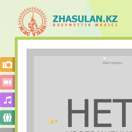
Aisulu D
Мой статус...
City:
Моб.телефон:
Mail.ru Агент:
Skype:
0
баллов
PHOTOS