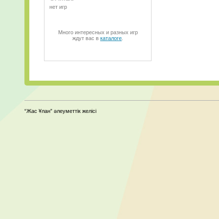
нет игр
Много интересных и разных игр
ждут вас в
каталоге
.
“Жас Ұлан” әлеуметтік желісі