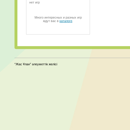
нет игр
Много интересных и разных игр
ждут вас в
каталоге
.
“Жас Ұлан” әлеуметтік желісі