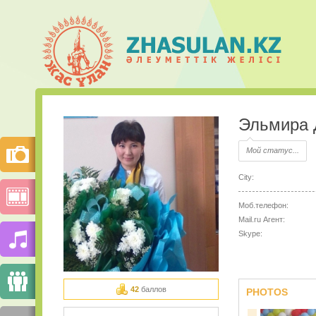
Эльмира 
Мой статус...
City:
Моб.телефон:
Mail.ru Агент:
Skype:
42
баллов
PHOTOS