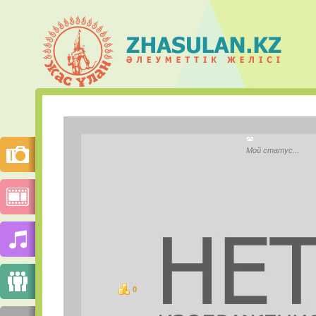
Dina Iles
Мой статус...
City:
Моб.телефон:
Mail.ru Агент:
Skype:
0
баллов
PHOTOS