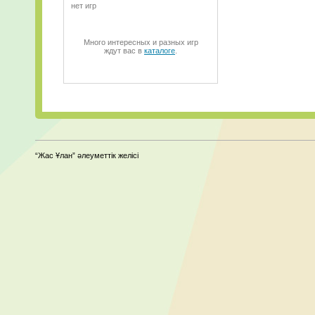
нет игр
Много интересных и разных игр
ждут вас в
каталоге
.
“Жас Ұлан” әлеуметтік желісі