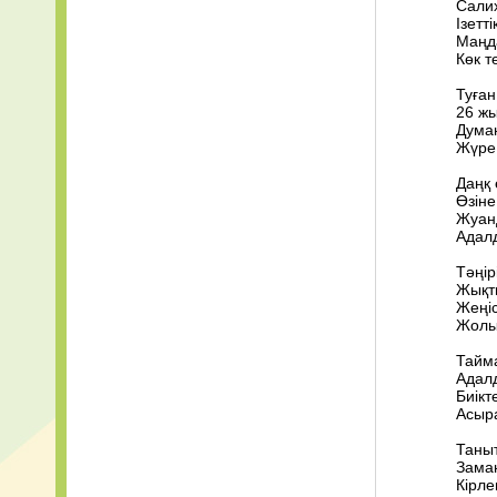
Салих
Bahh+Tee+-+Ba
Ізетт
Маңд
Көк т
Туған
26 жы
Думан
Жүре 
Даңқ 
Өзіне
Жуанд
Адалд
Тәңір
Жықты
Жеңіс
Жолын
Тайм
Адал
Биікт
Асыра
Таныт
Заман
Кірле