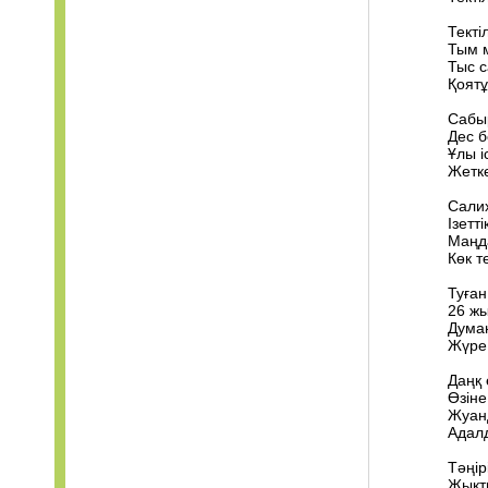
Текті
Тым м
Тыс с
Қоятұ
Сабыр
Дес б
Ұлы і
Жетке
Салих
Ізетт
Маңд
Көк т
Туған
26 жы
Думан
Жүре 
Даңқ 
Өзіне
Жуанд
Адалд
Тәңір
Жықты