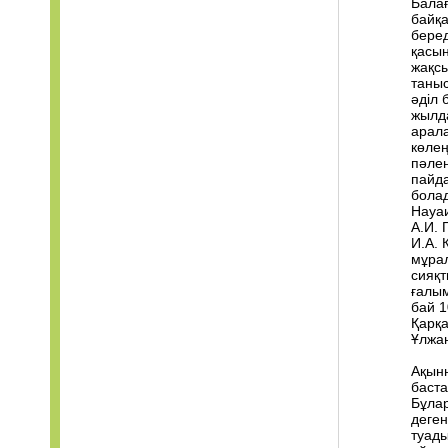
Балағ
байқа
беред
қасын
жақс
таныс
әділ 
жылда
арала
көлең
пәле
пайда
болад
Науаи
А.И. 
И.А. 
мұрал
сияқт
ғалым
бай 1
Қарқа
Ұлжан
Ақынн
баста
Бұлар
деген
туады