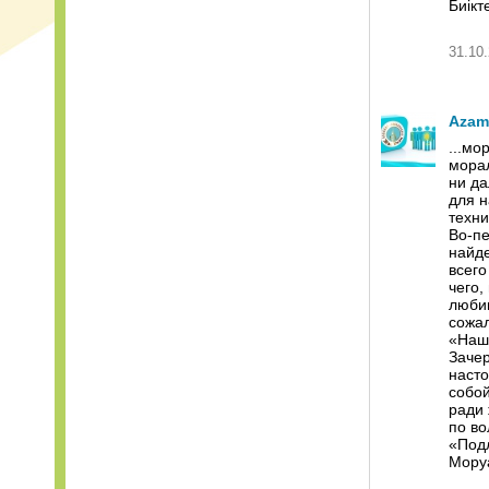
Биікте
31.10.
Azam
...м
морал
ни да
для н
техни
Во-пе
найде
всего
чего,
любим
сожал
«Наши
Зачер
насто
собой
ради 
по во
«Под
Мору