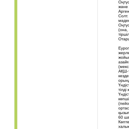
Оңтүс
және 
Арген
Солт.
мәден
Оңтүс
(она
тіршіл
Отар
Еуроп
жерле
жойып
азайғ
(мекс
АҚШ-т
кезде
орынд
Үндіс
тілді
Үндіс
көпші
(пейо
ортас
қызығ
60 ша
Көпте
халық