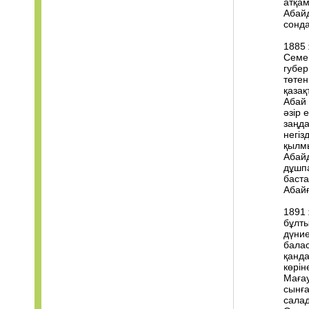
атқам
Абай
сонда
1885
Семе
губер
төтен
қазақ
Абай 
әзір 
заңда
негіз
қылмы
Абайд
дұшпа
баста
Абайғ
1891 
бұлты
дүние
бала
қанда
көрін
Мағау
сынға
салад