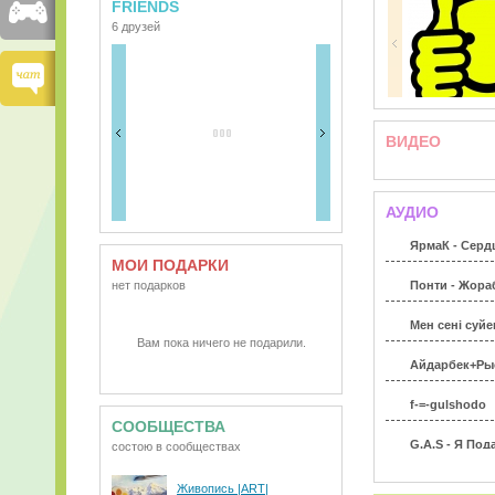
FRIENDS
6 друзей
ВИДЕО
АУДИО
ЯрмаК - Серд
МОИ ПОДАРКИ
нет подарков
Понти - Жора
Мен сенi суй
Вам пока ничего не подарили.
Айдарбек+Рыс
f-=-gulshodo
СООБЩЕСТВА
G.A.S - Я По
состою в сообществах
Hiro a.k.a Hir
Живопись |ART|