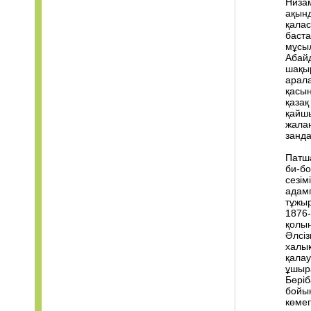
Низам
ақын
қалас
баста
мұсы
Абай
шақыр
арала
қасы
қаза
қайшы
жалаң
занда
Патша
би-бо
сезім
адамг
тұжыр
1876-
қолын
Әлсіз
халық
қала
ұшыра
Бөріб
бойын
көмег