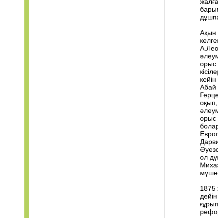
жалға
барым
дұшпа
Ақын 
келге
А.Лео
әлеум
орыс 
кісіл
кейін
Абай 
Герц
оқып,
әлеум
орыс
болар
Европ
Дарв
Әуезо
ол дү
Михаэ
мүше
1875 
дейін
ғұрып
рефор