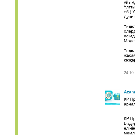
ұйымд
Ұлтты
т.б.)
Дүние
Үндіс
олард
өсімд
Мәден
Үндіс
жасағ
көзқа
24.10.
Azam
ҚР Пр
арна
ҚР Пр
Бізді
еліні
мемле