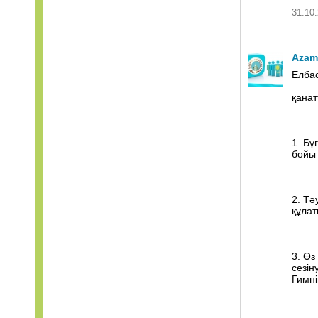
31.10.
Azam
Елба
қанат
1. Бү
бойы 
2. Тә
құлат
3. Өз
сезін
Гимні