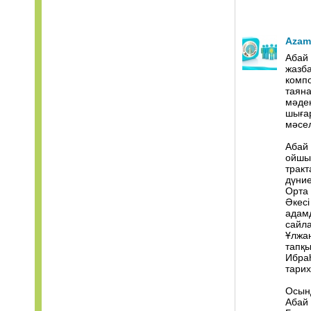
Azam
Абай 
жазба
компо
таяна
мәде
шығар
мәсел
Абай 
ойшы
тракт
дүние
Орта 
Әкесі
адамд
сайла
Ұлжан
тапқ
Ибраһ
тарих
Осынд
Абай 