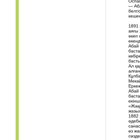
Оспан
— Аба
белгі
кешен
1891 
аяғы 
әкеп 
екенд
Абай 
баста
көбір
басты
Ал қа
алған
Кұлба
Мекай
Еркеж
Абай 
баста
екінш
«Жақ
жазы
1882 
әдеби
санас
өз жа
сөзде