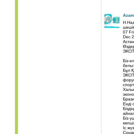
Azam
Н.На
шеші
07 Fr
Dec 2
Астан
Өздер
ЭКСПО
Біз е
бельг
Бұл Қ
ЭКСПО
форум
спор
Халық
экон
Брази
Енді 
Бізді
айнал
Біз 
көпші
Іс жү
Сонды