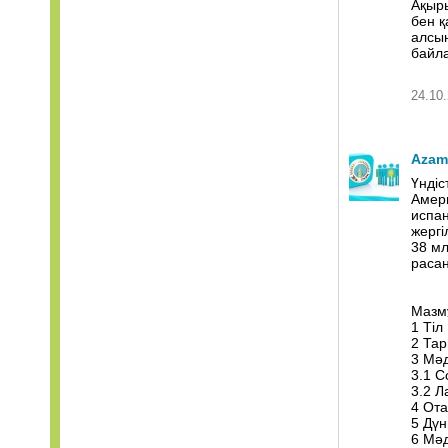
Ақыры
бен қ
алсын
байла
24.10.
Azam
Үндіс
Амери
испан
жергі
38 мл
раса
Мазм
1 Тіл
2 Та
3 Мәд
3.1 С
3.2 
4 От
5 Дүн
6 Мәд