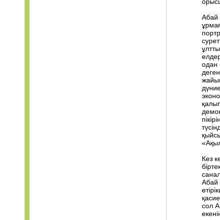
орысш
Абай 
ұрмағ
портр
сурет
ұлтты
елдер
одан 
деген
жайы
дүние
эконо
қалып
демок
пікір
түсін
қыйсы
«Ақыл
Кез к
бірте
санал
Абай 
өтірі
қасие
сол А
екені