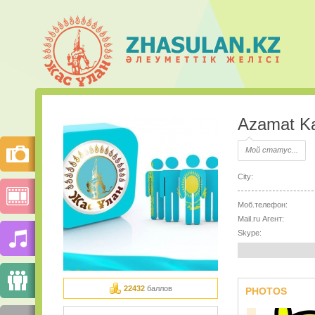
Azamat K
Мой статус...
City:
Моб.телефон:
Mail.ru Агент:
Skype:
22432
баллов
PHOTOS