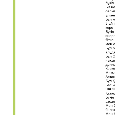
бүкіл
Біз н
салып
үлкен
Бұл м
3 ай 
көрет
Бүкі
энер
Өткен
мен е
Бұл б
алуда
Бұл Э
нысан
долл
Көрме
Мемле
Астан
Бұл Қ
Бес ж
ЭКСПО
Қазақ
Бүкіл
атсал
Мен Э
бола
Мен б