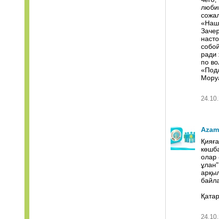
любим
сожал
«Наши
Зачер
насто
собой
ради 
по во
«Под
Мору
24.10.
Azam
Қияға
көшба
олар 
ұлан"
арқыл
байл
Қатар
24.10.