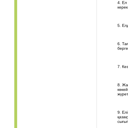
4. Ел
керек
5. Ел
6. Та
берге
7. Ке
8. Жа
көкей
жүрет
9. Ел
қазақ
сығып