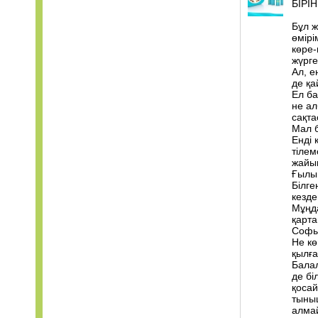
БІРІ
Бұл ж
өмірі
көре-
жүрге
Ал, е
де қ
Ел ба
не ал
сақта
Мал б
Енді 
тілем
жайы
Ғылым
Білге
кезде
Мұңда
қарта
Софыл
Не кө
қылғ
Балал
де бі
қосай
тыныш
алма