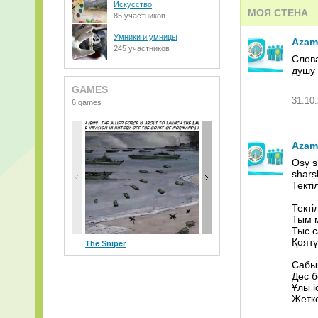
Искусство
МОЯ СТЕНА
85 участников
imangazi & nai
Умники и умницы
Azam
jarmak_-_ljubl
245 участников
Слов
душу 
ka4ka.ru_bahh
GAMES
Stromae - Pap
31.10.
6 games
[Motivaciya]+
Azam
_romantik shin
Osy s
01. Bahh Tee 
shar
Тектіл
AWOLNATION+-
Текті
Тым м
bahh_tee_-_su
Тыс с
Қоятұ
The Sniper
Covert Front 2
C
[WikiBit.net]
Сабыр
D+BEKZHAN+77
Дес б
Ұлы і
Жетке
Bahh+Tee+-+D