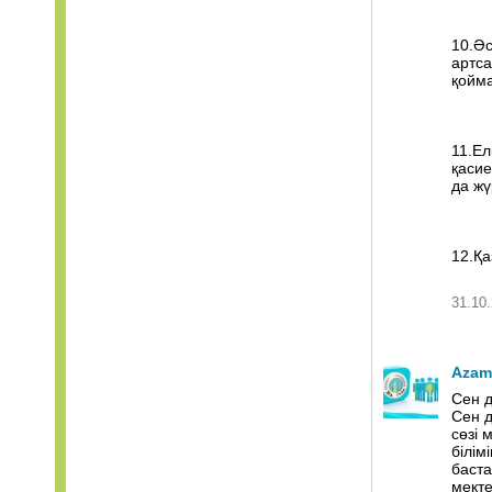
10.Әс
артса
қойма
11.Ел
қасие
да жү
12.Қа
31.10.
Azam
Сен д
Сен д
сөзі 
білім
баста
мекте