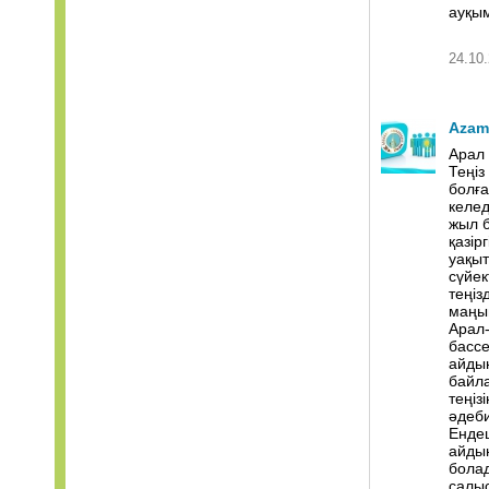
ауқы
24.10.
Azam
Арал 
Теңіз
болға
келед
жыл б
қазір
уақыт
сүйек
теңіз
маңын
Арал
бассе
айдын
байла
теңіз
әдеби
Ендеш
айдын
болад
салыс