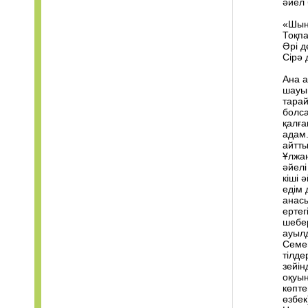
әйел 
«Шын
Тоқпа
Әрі д
Сірә 
Ана 
шауып
тарай
болса
қалға
адам.
айтты
Ұлжан
әйелі
кіші 
едім 
анасы
ертег
шебер
ауылд
Семей
тілде
зейін
оқуын
көпте
өзбек