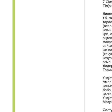
7 Сі
Тіл[ө
Лингв
т.б. 
тарас
(атап
кекчи
кри, 
ацтек
макро
чибча
же-па
(кечу
кечуа
ағыл
тілде
Тарих
Үндіс
Амери
қоныс
баба 
қалға
Үндіс
Мәден
Солтү