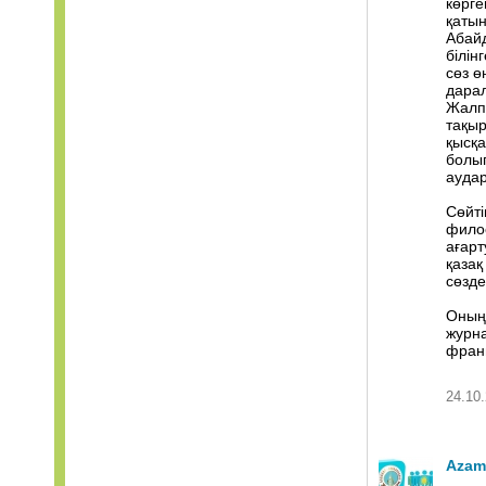
көрге
қатын
Абайд
білін
сөз ө
дарал
Жалп
тақыр
қысқа
болып
аудар
Сөйті
филос
ағарт
қаза
сөзде
Оның 
журна
франц
24.10.
Azam