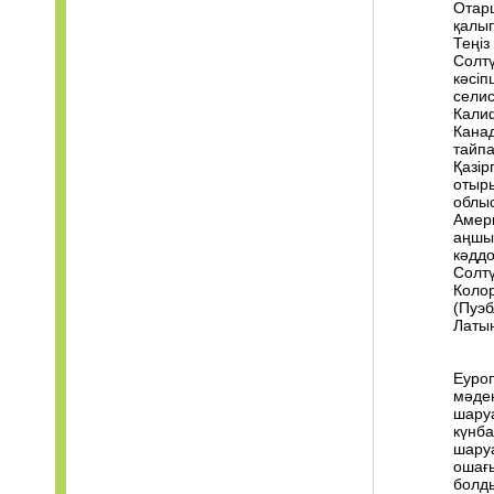
Отар
қалып
Теңіз
Солтү
кәсіп
селист
Кали
Канад
тайп
Қазір
отыры
облыс
Амер
аңшыл
кәддо
Солтү
Коло
(Пуэб
Латы
Еуроп
мәден
шаруа
күнба
шаруа
ошағы
болд