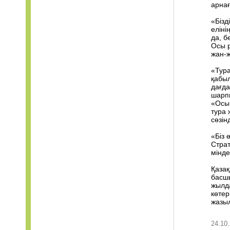
арнағ
«Бізд
еліні
да, б
Осы р
жан-ж
«Тура
қабыл
дағда
шарпы
«Осы 
тура 
сөзін
«Біз 
Страт
мінде
Қазақ
басшы
жылда
көтер
жазы
24.10.