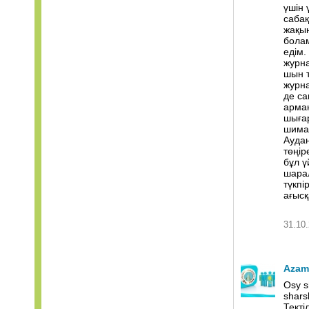
үшін 
сабақ
жақын
болам
едім.
журна
шын т
журна
де са
арма
шыға
шима
Аудан
төңір
бұл ү
шарал
түкпі
ағысқ
31.10.
Azam
Osy s
shar
Тектіл