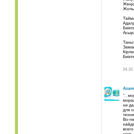
Жеңіс
Жолын
Тайм
Адал
Биікт
Асыра
Таныт
Заман
Кірле
Биікте
24.10.
Azam
"...
морал
ни да
для н
техни
Во-пе
найде
всего
чего,