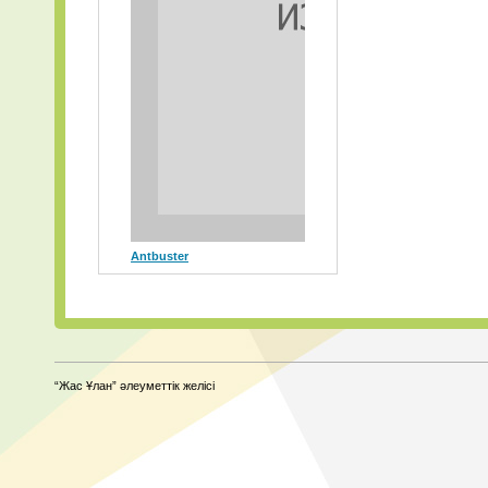
Antbuster
“Жас Ұлан” әлеуметтік желісі