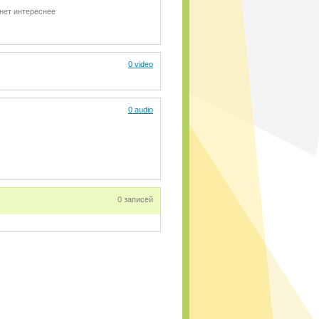
нет интереснее
0 video
0 audio
0 записей