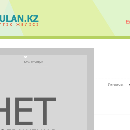
E
Айдын Қайрұллов
Мой статус...
City:
Петропавловск
Моб.телефон:
нет информации
Интересы:
Mail.ru Агент:
нет информации
Skype:
нет информации
PHOTOS