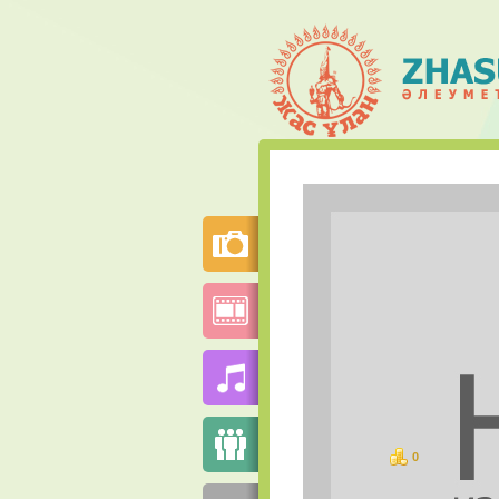
0
баллов