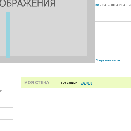
Загрузите фотографии
и ваша страница ста
ВИДЕО
АУДИО
Загрузите песню
.
МОЯ СТЕНА
все записи
записи
и.