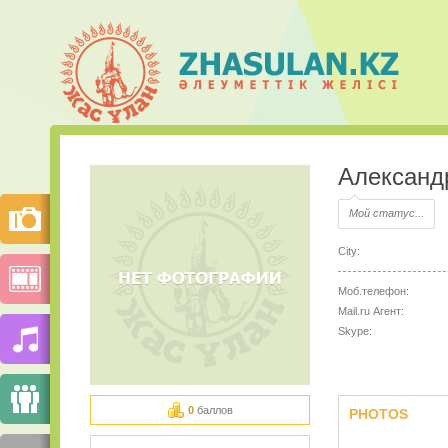
Александ
Мой статус...
City:
Моб.телефон:
Mail.ru Агент:
Skype:
0
баллов
PHOTOS