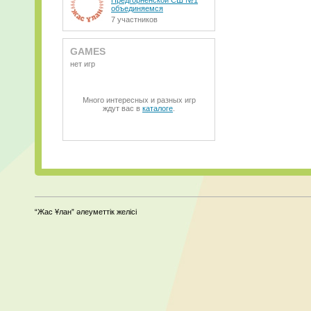
Предгорненской СШ №1
объединяемся
7 участников
GAMES
нет игр
Много интересных и разных игр
ждут вас в
каталоге
.
“Жас Ұлан” әлеуметтік желісі