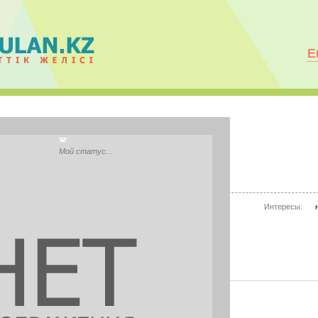
E
Ainur Mamaeva
Мой статус...
City:
Актобе
Моб.телефон:
нет информации
Интересы:
Mail.ru Агент:
нет информации
Skype:
нет информации
PHOTOS