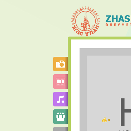
0
баллов