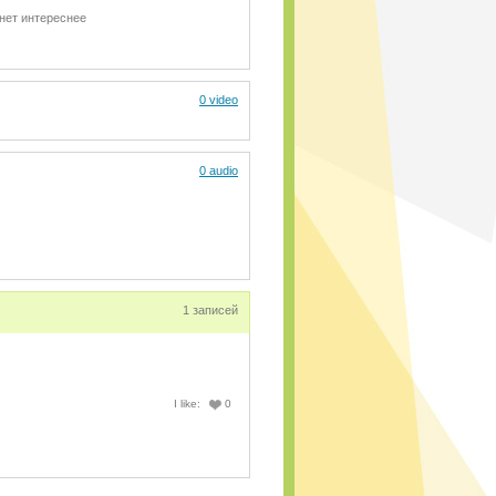
нет интереснее
0 video
0 audio
1 записей
I like:
0