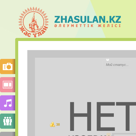
Рахымжан
Мой статус...
City:
Моб.телефон:
Mail.ru Агент:
Skype:
38
баллов
PHOTOS