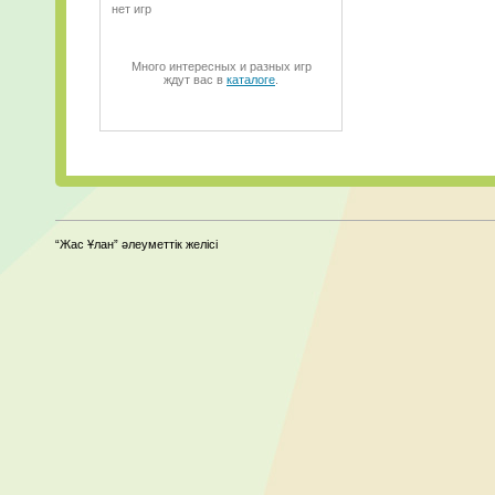
нет игр
Много интересных и разных игр
ждут вас в
каталоге
.
“Жас Ұлан” әлеуметтік желісі