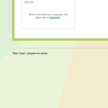
нет игр
Много интересных и разных игр
ждут вас в
каталоге
.
“Жас Ұлан” әлеуметтік желісі