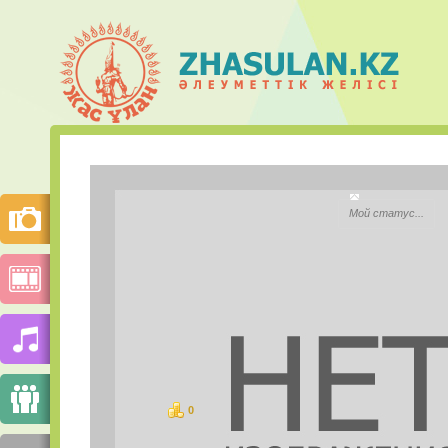
Тана Кас
Мой статус...
City:
Моб.телефон:
Mail.ru Агент:
Skype:
0
баллов
PHOTOS