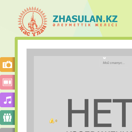
Гульнур К
Мой статус...
City:
Моб.телефон:
Mail.ru Агент:
Skype:
0
баллов
PHOTOS