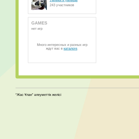
Умники и умницы
243 участников
GAMES
нет игр
Много интересных и разных игр
ждут вас в
каталоге
.
“Жас Ұлан” әлеуметтік желісі