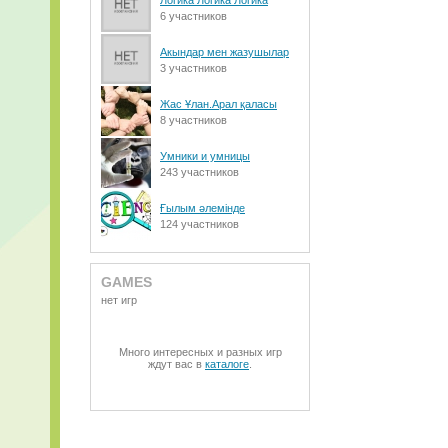
Логика Логика Логика
6 участников
Акындар мен жазушылар
3 участников
Жас Ұлан.Арал қаласы
8 участников
Умники и умницы
243 участников
Ғылым әлемінде
124 участников
GAMES
нет игр
Много интересных и разных игр
ждут вас в
каталоге
.