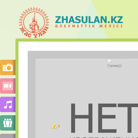
Айшуақ О
Салем)))
City:
Моб.телефон:
Mail.ru Агент:
Skype:
0
баллов
PHOTOS