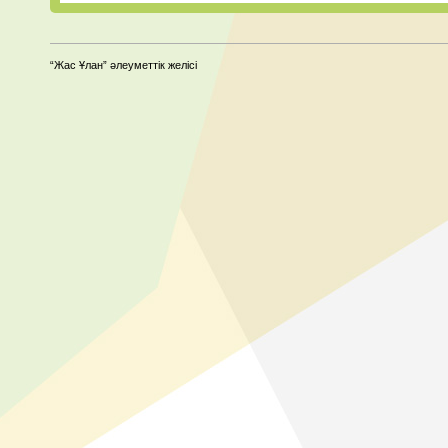
“Жас Ұлан” әлеуметтік желісі