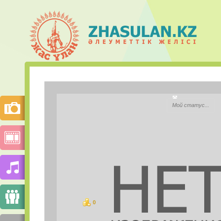
Айбарша 
Мой статус...
City:
Моб.телефон:
Mail.ru Агент:
Skype:
0
баллов
PHOTOS