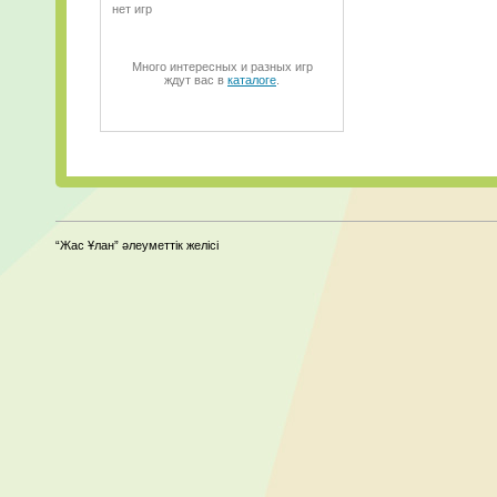
нет игр
Много интересных и разных игр
ждут вас в
каталоге
.
“Жас Ұлан” әлеуметтік желісі