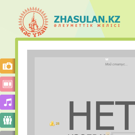
Толкын К
Мой статус...
City:
Моб.телефон:
Mail.ru Агент:
Skype:
28
баллов
PHOTOS