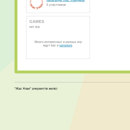
Караганды Жас Ұландары
5 участников
GAMES
нет игр
Много интересных и разных игр
ждут вас в
каталоге
.
“Жас Ұлан” әлеуметтік желісі