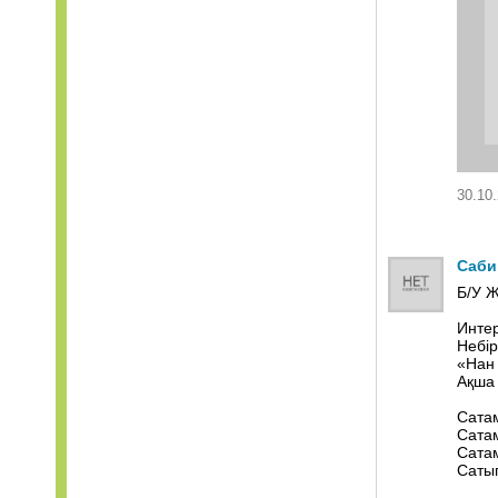
30.10.
Саби
Б/У 
Интер
Небір
«Нан 
Ақша 
Сатам
Сатам
Сатам
Сатып