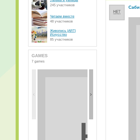
Умники и умницы
245 участников
Саби
Читаем вместе
48 участников
Живопись |ART|
Искусство
85 участников
GAMES
7 games