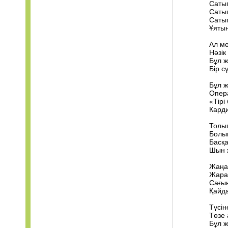
Сатып
Сатып
Сатып
Ұятын
Ал ме
Нәзік
Бұл ж
Бір с
Бұл ж
Опера
«Тірі
Карди
Толып
Болып
Басқа
Шын ж
Жаңа 
Жара
Сағын
Қайд
Түсін
Төзе 
Бұл ж