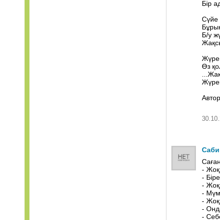
Бір а
Сүйе 
Бұрын
Б/у ж
Жақсы
Жүрег
Өз қо
...Жа
Жүрек
Авто
30.10.
Саби
Саған
- Жоқ
- Бір
- Жоқ
- Мүм
- Жоқ
- Онд
- Себ