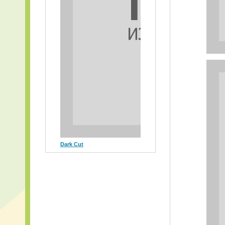
Dark Cut
Nuclear Eagle
F