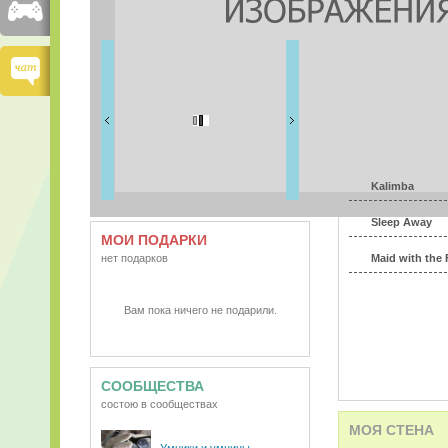
FRIENDS
2 друзей
ВИДЕО
АУДИО
Kalimba
Sleep Away
МОИ ПОДАРКИ
нет подарков
Maid with the 
Вам пока ничего не подарили.
СООБЩЕСТВА
состою в сообществах
МОЯ СТЕНА