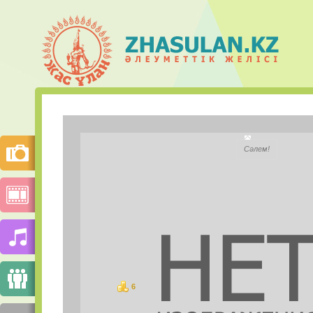
Сабина 
Сәлем!
City:
Моб.телефон:
Mail.ru Агент:
Skype:
6
баллов
PHOTOS