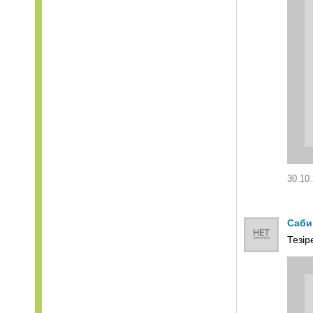
30.10.
Саби
Тезір