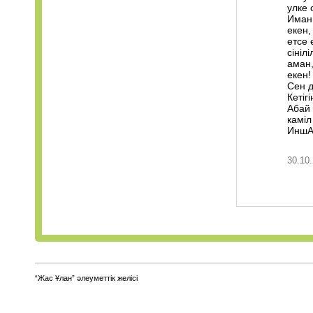
улке 
Иман
екен,
етсе 
сiнiл
аман,
екен!
Сен д
Кетiг
Абай
камiл
ИншАл
30.10.
“Жас Ұлан” әлеуметтік желісі