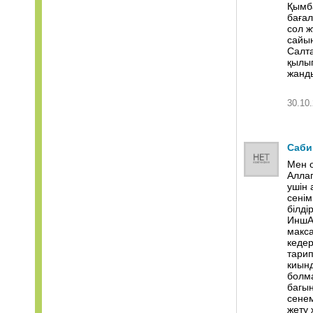
Қымба
бағал
сол ж
сайын
Салта
қылып
жанды
30.10.
Саби
Мен о
Аллаг
ушiн 
сенiм
бiлдi
ИншАл
макса
кедер
тарип
киынд
болма
багын
сене
жету 