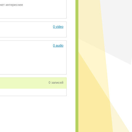
нет интереснее
0 video
0 audio
0 записей