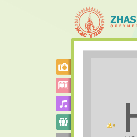
0
баллов