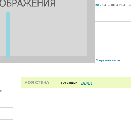
Загрузите фотографии
и ваша страница ста
ВИДЕО
АУДИО
Загрузите песню
.
МОЯ СТЕНА
все записи
записи
и.