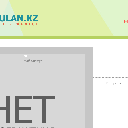
E
Гулим Айтбаева
Мой статус...
City:
Звенигородка
Моб.телефон:
нет информации
Интересы:
Mail.ru Агент:
нет информации
Skype:
нет информации
PHOTOS