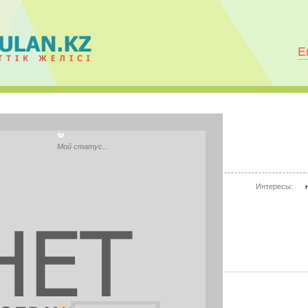
E
Марюся Шмырова
Мой статус...
Моб.телефон:
нет информации
Интересы:
Mail.ru Агент:
нет информации
Skype:
нет информации
PHOTOS