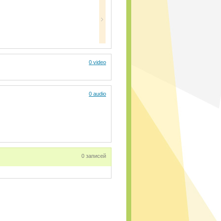
0 video
0 audio
0 записей