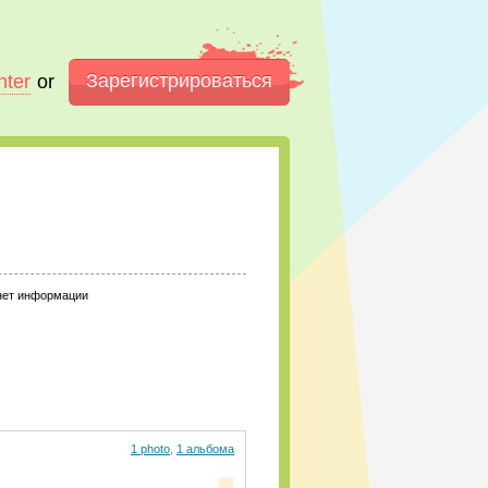
Зарегистрироваться
nter
or
нет информации
1 photo
,
1 альбома