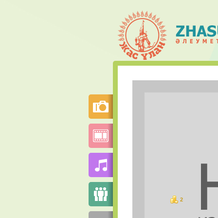
2
баллов