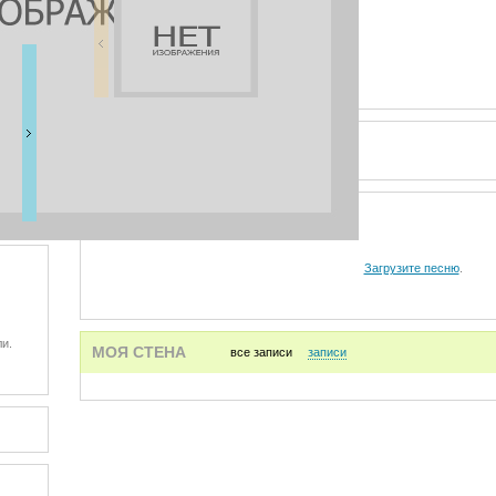
ВИДЕО
АУДИО
Загрузите песню
.
и.
МОЯ СТЕНА
все записи
записи