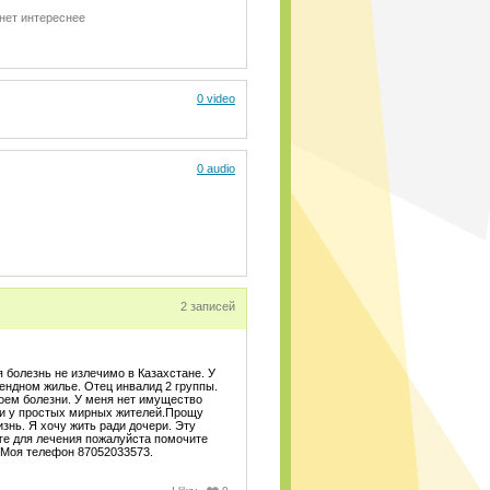
нет интереснее
0 video
0 audio
2 записей
 болезнь не излечимо в Казахстане. У
рендном жилье. Отец инвалид 2 группы.
моем болезни. У меня нет имущество
и у простых мирных жителей.Прощу
знь. Я хочу жить ради дочери. Эту
нге для лечения пожалуйста помочите
 Моя телефон 87052033573.