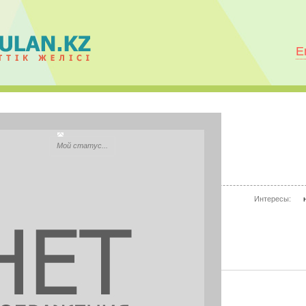
E
Индира Жумабекова
Мой статус...
City:
Талды-Курган
Моб.телефон:
нет информации
Интересы:
Mail.ru Агент:
нет информации
Skype:
нет информации
PHOTOS