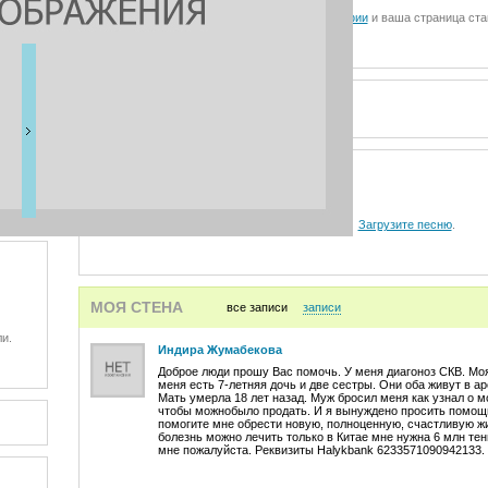
Загрузите фотографии
и ваша страница ста
ВИДЕО
АУДИО
Загрузите песню
.
МОЯ СТЕНА
все записи
записи
и.
Индира Жумабекова
Доброе люди прошу Вас помочь. У меня диагоноз СКВ. Моя
меня есть 7-летняя дочь и две сестры. Они оба живут в а
Мать умерла 18 лет назад. Муж бросил меня как узнал о 
чтобы можнобыло продать. И я вынуждено просить помощ
помогите мне обрести новую, полноценную, счастливую жи
болезнь можно лечить только в Китае мне нужна 6 млн те
мне пожалуйста. Реквизиты Halykbank 6233571090942133.