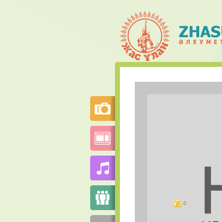
0
баллов